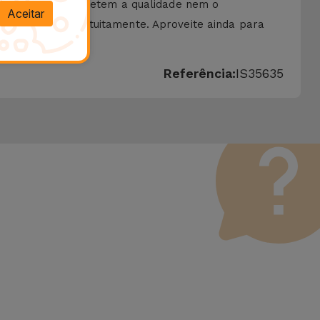
ue não comprometem a qualidade nem o
Aceitar
lica-a no ecrã gratuitamente. Aproveite ainda para
 da iServices.
Referência:
IS35635
 Vale lembrar que todos os equipamentos recondicionados
erfeito funcionamento. Ao contrário de um produto usado, um