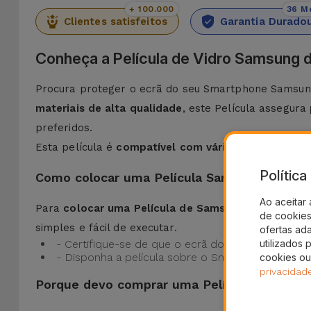
+ 100.000
36 M
Clientes satisfeitos
Garantia Durado
Conheça a Película de Vidro Samsung d
Procura proteger o ecrã do seu Smartphone Samsung
materiais de alta qualidade
, este Película assegura
preferidos.
Esta película é
compatível com vários modelos
com
Polític
Como colocar uma Película Samsung?
Ao aceitar 
Para
colocar uma Película de Samsung é muito sim
de cookies 
simples e fácil de executar.
ofertas ad
utilizados 
- Certifique-se de que o ecrã do seu Samsung está
- Disponha a película sobre o Smartphone Samsun
cookies ou
privacidad
Porque devo comprar uma Película Samsung 