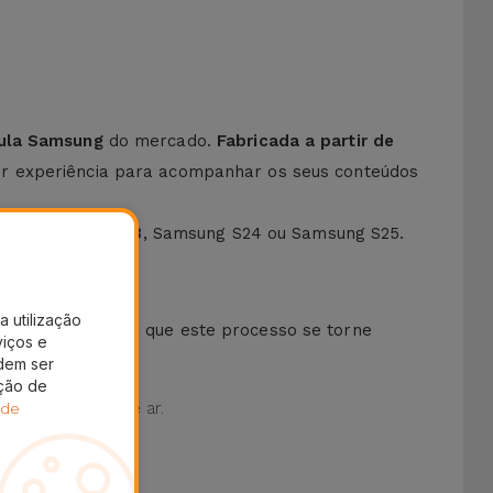
cula Samsung
do mercado.
Fabricada a partir de
 experiência para acompanhar os seus conteúdos
mo o
Samsung S23
, Samsung S24 ou Samsung S25.
a utilização
uem um kit
para que este processo se torne
viços e
dem ser
ação de
ualquer bolha de ar.
 de