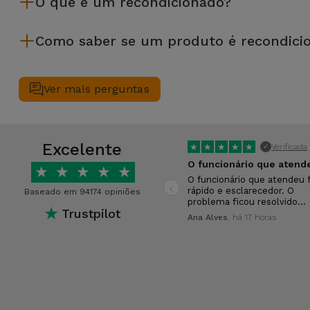
O que é um recondicionado?
equipamento recondicionado da iServices oferece uma maior f
desempenho.
Um produto Recondicionado trata-se de um equipamento que f
Como saber se um produto é recondici
de leasing ou de renovação de equipamentos empresariais. O
apresentar ligeiras ou nenhumas marcas de uso e por isso 
Um equipamento é Recondicionado quando apresenta um packagi
Antes de chegarem até si, todos os dispositivos Recondicion
Ver mais perguntas
40 parâmetros, nomeadamente no que respeita a todos os seu
Excelente
★
★
★
★
★
Verificada
✓
★
★
★
★
★
‹
O funcionário que atendeu f
rápido e esclarecedor. O
Baseado em 94174 opiniões
problema ficou resolvido…
★
Trustpilot
Ana Alves
, há 17 horas