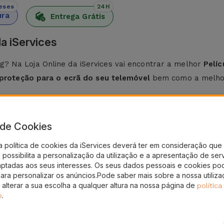
eses
24H
ura
Entrega Grátis
a iServices
? Na Loja Online da iServices vai encontrar a melhor
Pelí
proteção para o ecrã do seu telemóvel
bem como a melhor
o o
Samsung A53
, mas também com os mais recentes co
a de Cookies
a política de cookies da iServices deverá ter em consideração que 
ples
. Na iServices, as películas de vidro para Samsung
poss
possibilita a personalização da utilização e a apresentação de ser
aptadas aos seus interesses. Os seus dados pessoais e cookies po
para personalizar os anúncios.Pode saber mais sobre a nossa utiliz
 limpo. Para tal, utilize um pano seco.
g, fazendo pressão do centro para as laterais, eliminando q
 alterar a sua escolha a qualquer altura na nossa página de
política
.
e
da iServices?