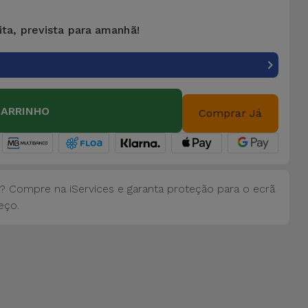
ita, prevista para amanhã!
CARRINHO
Comprar Já
? Compre na iServices e garanta proteção para o ecrã
eço.