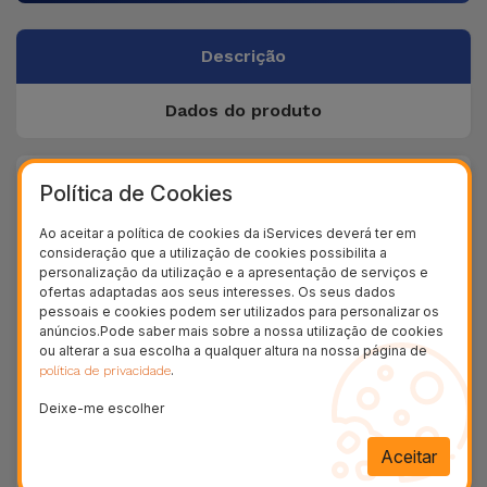
Descrição
Dados do produto
+ 100.000
Política de Cookies
Clientes satisfeitos
Ao aceitar a política de cookies da iServices deverá ter em
36 Meses
consideração que a utilização de cookies possibilita a
Garantia Duradoura
personalização da utilização e a apresentação de serviços e
ofertas adaptadas aos seus interesses. Os seus dados
24H
pessoais e cookies podem ser utilizados para personalizar os
Entrega Grátis
anúncios.Pode saber mais sobre a nossa utilização de cookies
ou alterar a sua escolha a qualquer altura na nossa página de
.
política de privacidade
Conheça os Auriculares com fio da
iServices
Deixe-me escolher
Os
Auscultadores com Fio
de marca própria da
Aceitar
iServices - a iS, asseguram uma
experiência de