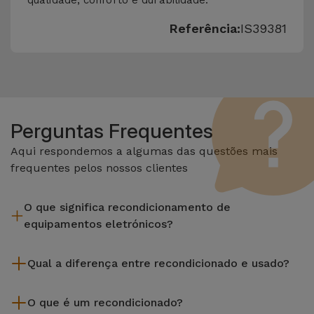
qualidade, conforto e durabilidade.
Referência:
IS39381
Perguntas Frequentes
Aqui respondemos a algumas das questões mais
frequentes pelos nossos clientes
O que significa recondicionamento de
equipamentos eletrónicos?
Recondicionar envolve várias etapas como a inspeção,
Qual a diferença entre recondicionado e usado?
limpeza sem esquecer a reparação de algum componente
com defeito. Vale lembrar que todos os equipamentos
Os recondicionados iServices são cuidadosamente testados
recondicionados da Services passam por vários e rigorosos
O que é um recondicionado?
e preparados por técnicos especializados para assegurar o