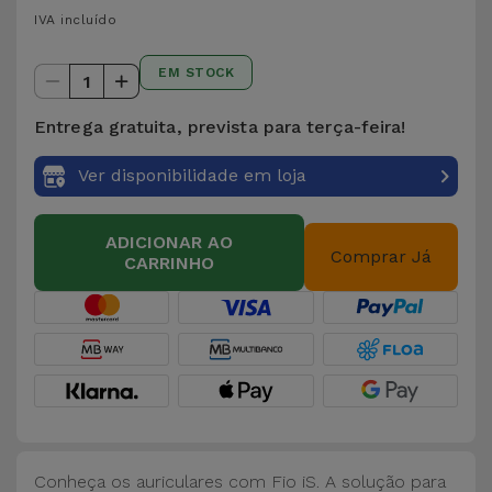
para
IVA incluído
Outras
Telemóvel
Marcas
EM STOCK
1
Gadgets
Ver
Entrega gratuita, prevista para terça-feira!
tudo
Higiene
Ver disponibilidade em loja
e Casa
Carteiras,
ADICIONAR AO
Comprar Já
CARRINHO
Bolsas e
Malas
Localizadores
e Acessórios
Mobilidade,
Auto e
Conheça os auriculares com Fio iS. A solução para