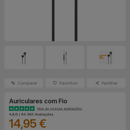
Apple Watch
Adaptadores
Samsung
Recondicionados
Capas e
Xiaomi
Samsung
Películas
Recondicionados
Huawei
Powerbanks
iMac
Recondicionados
Oppo
Carregadores
Consolas
OnePlus
Auriculares
Recondicionadas
Comparar
Favoritos
Partilhar
e Colunas
Google
Ver
Auriculares com Fio
Smartwatches
tudo
Dyson
e Braceletes
Veja as nossas avaliações
4,8/5 | 94 360 Avaliações
14,95 €
TCL
Correntes