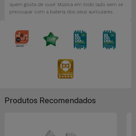
Bicicleta
quem gosta de ouvir Música em todo lado sem se
preocupar com a bateria dos seus auriculares.
Acessórios
de
Computador
Acessórios
iPad e
Tablet
Kids
Ver
Produtos Recomendados
tudo