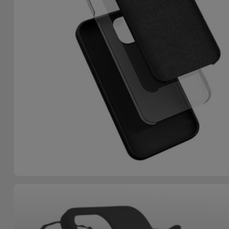
Bicicleta
Acessórios
de
Computador
Acessórios
iPad e
Tablet
Kids
Ver
tudo