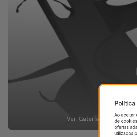
Polític
Ao aceitar 
Ver Galeria
de cookies 
ofertas ad
utilizados 