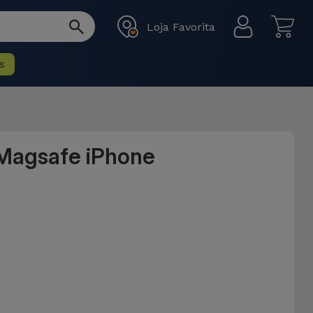
Loja Favorita
s
 Magsafe iPhone