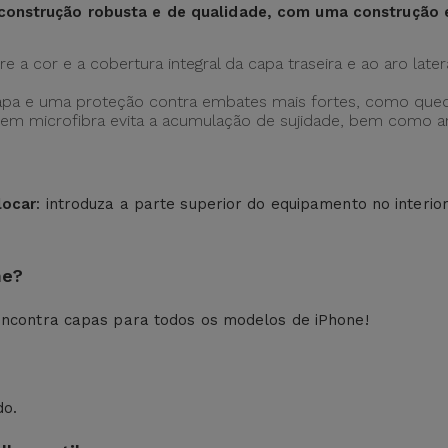
construção robusta e de qualidade, com uma construção
 a cor e a cobertura integral da capa traseira e ao aro later
apa e uma proteção contra embates mais fortes, como qued
ção em microfibra evita a acumulação de sujidade, bem como
locar
: introduza a parte superior do equipamento no interio
ne?
ncontra capas para todos os modelos de iPhone!
do.