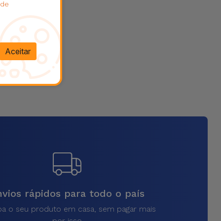
 de
Aceitar
vios rápidos para todo o país
a o seu produto em casa, sem pagar mais
por isso