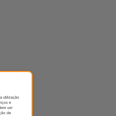
a utilização
viços e
dem ser
ação de