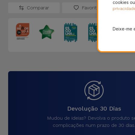
cookies ou
Comparar
Favoritos
privacidad
Deixe-me 
Devolução 30 Dias
Mudou de ideias? Devolva o produto 
complicações num prazo de 30 dias