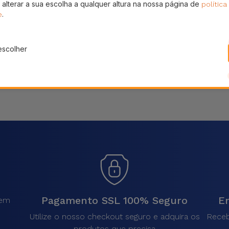
 alterar a sua escolha a qualquer altura na nossa página de
política
Partilhar
.
e
escolher
Pagamento SSL 100% Seguro
En
sem
.
Utilize o nosso checkout seguro e adquira os
Receb
produtos que precisa