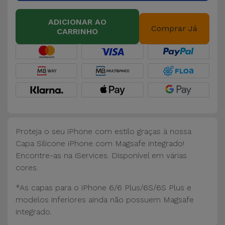
Bicicleta
ADICIONAR AO
Acessórios
Comprar Já
CARRINHO
de
Computador
Acessórios
iPad e
Tablet
Proteja o seu iPhone com estilo graças à nossa
Kids
Capa Silicone iPhone com Magsafe integrado!
Encontre-as na iServices. Disponível em várias
Ver
cores.
tudo
*As capas para o iPhone 6/6 Plus/6S/6S Plus e
modelos inferiores ainda não possuem Magsafe
integrado.