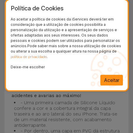
escorregue da mão e é resistente a riscos
.
Política de Cookies
Esta Capa é compatível com os modelos
iPhone
Ao aceitar a política de cookies da iServices deverá ter em
15
, 14, 13, 12 entre outros bem como os mais
consideração que a utilização de cookies possibilita a
recentes modelos da Apple, o
iPhone 16
e
personalização da utilização e a apresentação de serviços e
ofertas adaptadas aos seus interesses. Os seus dados
iPhone 17
.
pessoais e cookies podem ser utilizados para personalizar os
anúncios.Pode saber mais sobre a nossa utilização de cookies
Proteção de 3 camadas com as Capas
ou alterar a sua escolha a qualquer altura na nossa página de
.
Silicone
política de privacidade
Deixe-me escolher
As nossas
Capas Silicone iPhone contam com
uma construção robusta e de qualidade, com
Aceitar
uma construção em três camadas
, para evitar
acidentes e avarias ao máximo!
- Uma primeira camada de Silicone Líquido
confere a cor e a cobertura integral da capa
traseira e ao aro lateral do seu iPhone. Trata-se
de um material resistente, com acabamento
antiderrapante.
- Por dentro, uma capa em PVC dá estrutura