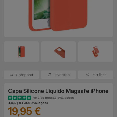
Apple Watch
Adaptadores
Samsung
Recondicionados
Capas e
Xiaomi
Samsung
Películas
Recondicionados
Huawei
Powerbanks
iMac
Recondicionados
Oppo
Carregadores
Consolas
OnePlus
Auriculares
Recondicionadas
Comparar
Favoritos
Partilhar
e Colunas
Google
Ver
Capa Silicone Líquido Magsafe iPhone
Smartwatches
tudo
Dyson
e Braceletes
Veja as nossas avaliações
4,8/5 | 94 360 Avaliações
19,95 €
TCL
Correntes