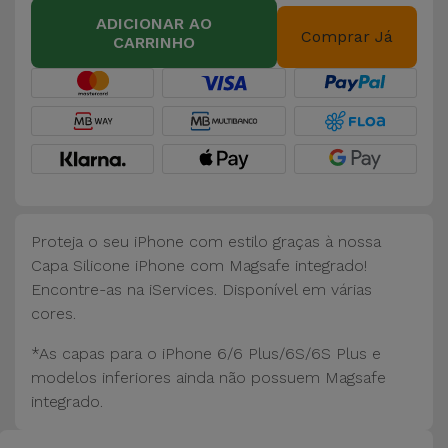
Bicicleta
ADICIONAR AO
Comprar Já
CARRINHO
Acessórios
de
Computador
Acessórios
iPad e
Tablet
Proteja o seu iPhone com estilo graças à nossa
Kids
Capa Silicone iPhone com Magsafe integrado!
Encontre-as na iServices. Disponível em várias
cores.
Ver
tudo
*As capas para o iPhone 6/6 Plus/6S/6S Plus e
modelos inferiores ainda não possuem Magsafe
integrado.