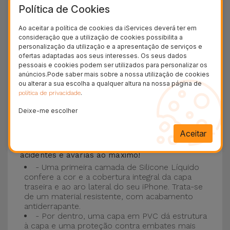
Política de Cookies
Esta Capa é compatível com os modelos
iPhone
15
, 14, 13, 12 entre outros bem como os mais
Ao aceitar a política de cookies da iServices deverá ter em
consideração que a utilização de cookies possibilita a
recentes modelos da Apple, o
iPhone 16
e
personalização da utilização e a apresentação de serviços e
iPhone 17
.
ofertas adaptadas aos seus interesses. Os seus dados
pessoais e cookies podem ser utilizados para personalizar os
Proteção de 3 camadas com as Capas
anúncios.Pode saber mais sobre a nossa utilização de cookies
ou alterar a sua escolha a qualquer altura na nossa página de
Silicone
.
política de privacidade
Deixe-me escolher
As nossas
Capas Silicone iPhone contam com
uma construção robusta e de qualidade, com
Aceitar
uma construção em três camadas
, para evitar
acidentes e avarias ao máximo!
- Uma primeira camada de Silicone Líquido
confere a cor e a cobertura integral da capa
traseira e ao aro lateral do seu iPhone. Trata-se
de um material resistente, com acabamento
antiderrapante.
- Por dentro, uma capa em PVC dá estrutura
à capa e uma proteção contra embates mais