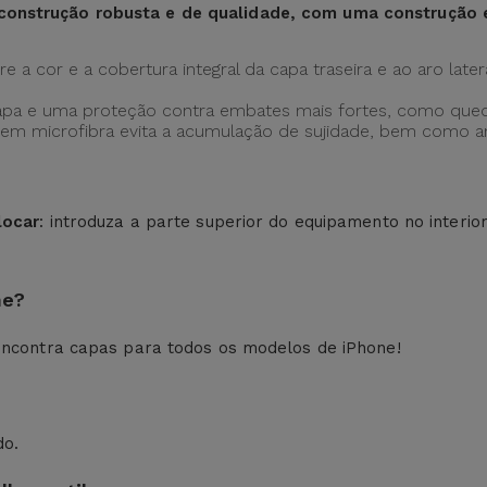
construção robusta e de qualidade, com uma construção
 a cor e a cobertura integral da capa traseira e ao aro later
apa e uma proteção contra embates mais fortes, como qued
ção em microfibra evita a acumulação de sujidade, bem como
locar
: introduza a parte superior do equipamento no interio
ne?
ncontra capas para todos os modelos de iPhone!
do.