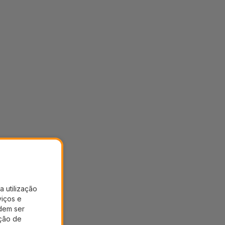
a utilização
viços e
dem ser
ação de