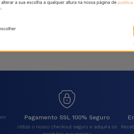
 alterar a sua escolha a qualquer altura na nossa página de
política
Partilhar
.
e
escolher
Pagamento SSL 100% Seguro
En
sem
.
Utilize o nosso checkout seguro e adquira os
Receb
produtos que precisa