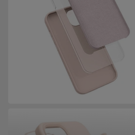
Bicicleta
Acessórios
de
Computador
Acessórios
iPad e
Tablet
Kids
Ver
tudo