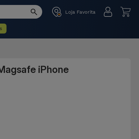
Loja Favorita
s
 Magsafe iPhone