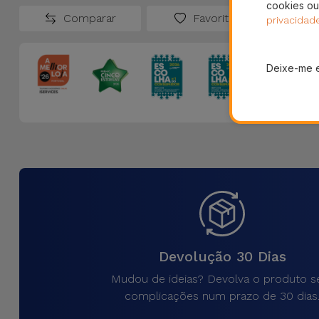
cookies ou
Comparar
Favoritos
privacidad
Deixe-me 
Devolução 30 Dias
Mudou de ideias? Devolva o produto 
complicações num prazo de 30 dias