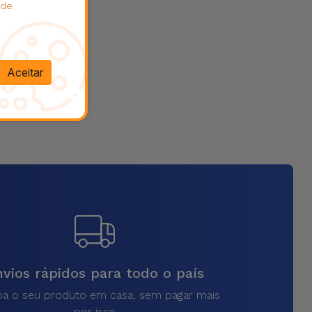
 de
Aceitar
vios rápidos para todo o país
a o seu produto em casa, sem pagar mais
por isso