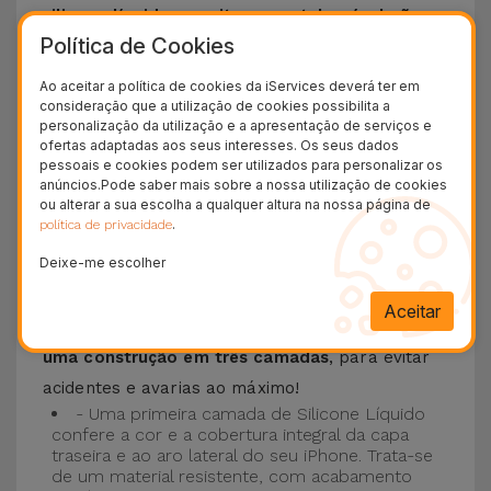
silicone líquido permite que o telemóvel não
Política de Cookies
escorregue da mão e é resistente a riscos
.
Esta Capa é compatível com os modelos
iPhone
Ao aceitar a política de cookies da iServices deverá ter em
consideração que a utilização de cookies possibilita a
15
, 14, 13, 12 entre outros bem como os mais
personalização da utilização e a apresentação de serviços e
recentes modelos da Apple, o
iPhone 16
e
ofertas adaptadas aos seus interesses. Os seus dados
pessoais e cookies podem ser utilizados para personalizar os
iPhone 17
.
anúncios.Pode saber mais sobre a nossa utilização de cookies
ou alterar a sua escolha a qualquer altura na nossa página de
Proteção de 3 camadas com as Capas
.
política de privacidade
Silicone
Deixe-me escolher
As nossas
Capas Silicone iPhone contam com
Aceitar
uma construção robusta e de qualidade, com
uma construção em três camadas
, para evitar
acidentes e avarias ao máximo!
- Uma primeira camada de Silicone Líquido
confere a cor e a cobertura integral da capa
traseira e ao aro lateral do seu iPhone. Trata-se
de um material resistente, com acabamento