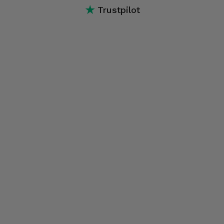
★
Trustpilot
ecrã, software, conectividade, conexões, entre outros.