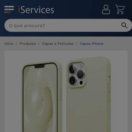
MENU
Início
Produtos
Capas e Películas
Capas iPhone