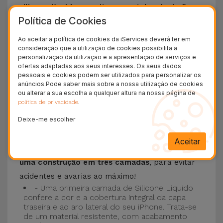
silicone líquido permite que o telemóvel não
Política de Cookies
escorregue da mão e é resistente a riscos
.
Esta Capa é compatível com os modelos
iPhone
Ao aceitar a política de cookies da iServices deverá ter em
consideração que a utilização de cookies possibilita a
15
, 14, 13, 12 entre outros bem como os mais
personalização da utilização e a apresentação de serviços e
recentes modelos da Apple, o
iPhone 16
e
ofertas adaptadas aos seus interesses. Os seus dados
pessoais e cookies podem ser utilizados para personalizar os
iPhone 17
.
anúncios.Pode saber mais sobre a nossa utilização de cookies
ou alterar a sua escolha a qualquer altura na nossa página de
Proteção de 3 camadas com as Capas
.
política de privacidade
Silicone
Deixe-me escolher
As nossas
Capas Silicone iPhone contam com
Aceitar
uma construção robusta e de qualidade, com
uma construção em três camadas
, para evitar
acidentes e avarias ao máximo!
- Uma primeira camada de Silicone Líquido
confere a cor e a cobertura integral da capa
traseira e ao aro lateral do seu iPhone. Trata-se
de um material resistente, com acabamento