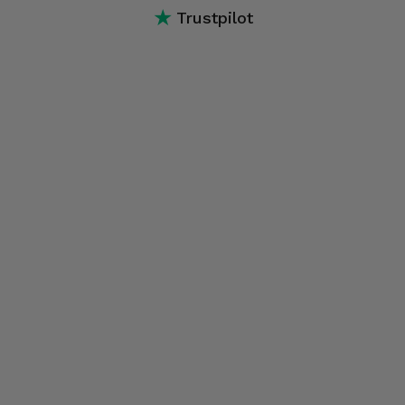
★
Trustpilot
ecrã, software, conectividade, conexões, entre outros.