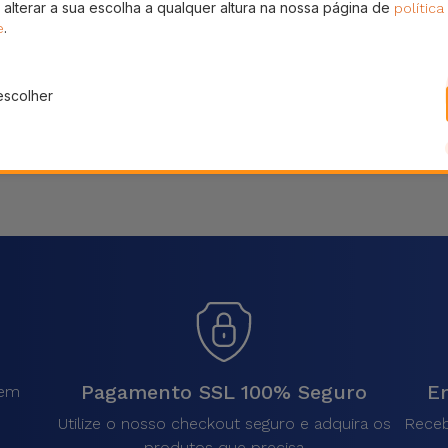
 alterar a sua escolha a qualquer altura na nossa página de
política
Partilhar
.
e
escolher
Pagamento SSL 100% Seguro
En
sem
.
Utilize o nosso checkout seguro e adquira os
Receb
produtos que precisa