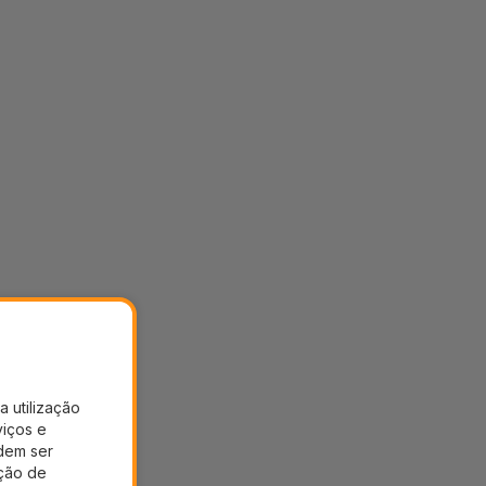
a utilização
viços e
dem ser
ação de