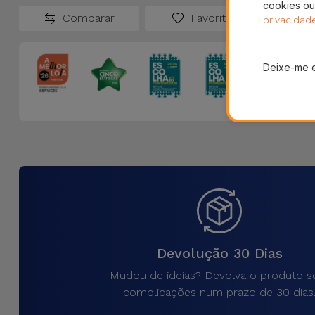
cookies ou
Comparar
Favoritos
privacidad
Deixe-me 
Devolução 30 Dias
Mudou de ideias? Devolva o produto 
complicações num prazo de 30 dias