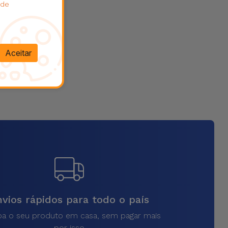
 de
Aceitar
vios rápidos para todo o país
a o seu produto em casa, sem pagar mais
por isso