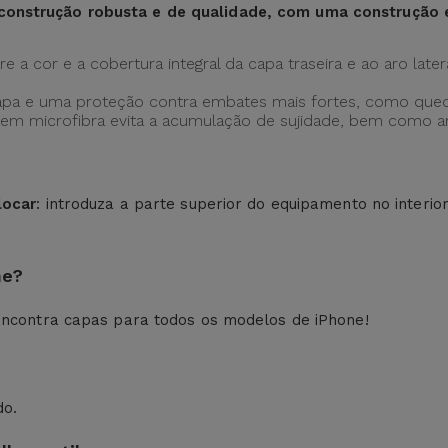
construção robusta e de qualidade, com uma construção
 a cor e a cobertura integral da capa traseira e ao aro later
apa e uma proteção contra embates mais fortes, como qued
ção em microfibra evita a acumulação de sujidade, bem como
locar
: introduza a parte superior do equipamento no interio
ne?
ncontra capas para todos os modelos de iPhone!
do.