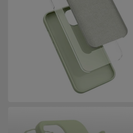
Bicicleta
Acessórios
de
Computador
Acessórios
iPad e
Tablet
Kids
Ver
tudo