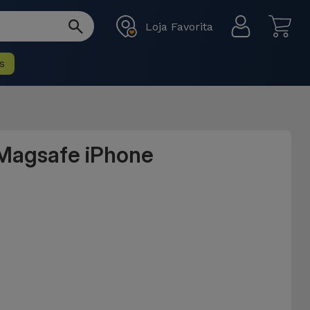
Loja Favorita
s
 Magsafe iPhone