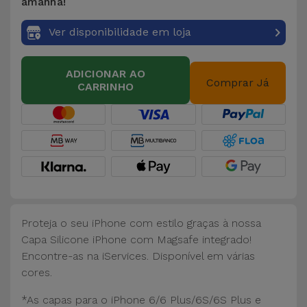
Bicicleta
amanhã!
Ver disponibilidade em loja
Acessórios
de
Computador
ADICIONAR AO
Comprar Já
CARRINHO
Acessórios
iPad e
Tablet
Kids
Ver
Proteja o seu iPhone com estilo graças à nossa
tudo
Capa Silicone iPhone com Magsafe integrado!
Encontre-as na iServices. Disponível em várias
cores.
*As capas para o iPhone 6/6 Plus/6S/6S Plus e