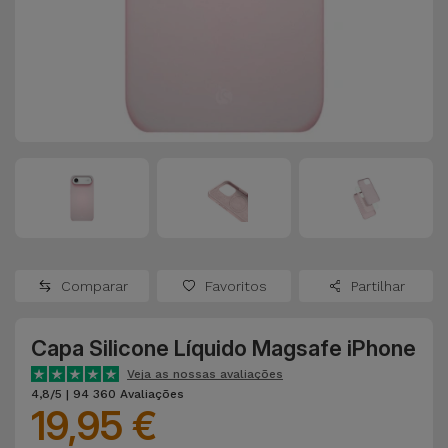
Apple Watch
Adaptadores
Samsung
Recondicionados
Capas e
Xiaomi
Samsung
Películas
Recondicionados
Huawei
Powerbanks
iMac
Recondicionados
Oppo
Carregadores
Consolas
OnePlus
Auriculares
Recondicionadas
Comparar
Favoritos
Partilhar
e Colunas
Google
Ver
Capa Silicone Líquido Magsafe iPhone
Smartwatches
tudo
Dyson
e Braceletes
Veja as nossas avaliações
4,8/5 | 94 360 Avaliações
19,95 €
TCL
Correntes