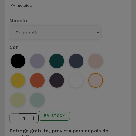
para
IVA incluído
Outras
Telemóvel
Marcas
Modelo
Gadgets
Ver
tudo
Higiene
Cor
e Casa
Carteiras,
Bolsas e
Malas
Localizadores
e Acessórios
EM STOCK
1
Mobilidade,
Auto e
Entrega gratuita, prevista para depois de