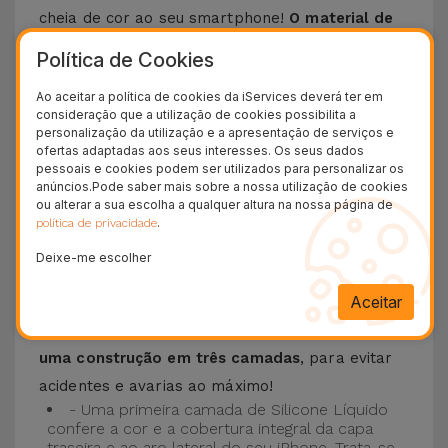
cheia de cor ao seu smartphone!
O material de
silicone líquido permite que o telemóvel não
Política de Cookies
escorregue da mão e é resistente a riscos
.
Ao aceitar a política de cookies da iServices deverá ter em
Esta Capa é compatível com os modelos
iPhone
consideração que a utilização de cookies possibilita a
15
, 14, 13, 12 entre outros bem como os mais
personalização da utilização e a apresentação de serviços e
ofertas adaptadas aos seus interesses. Os seus dados
recentes modelos da Apple, o
iPhone 16
e
pessoais e cookies podem ser utilizados para personalizar os
iPhone 17
.
anúncios.Pode saber mais sobre a nossa utilização de cookies
ou alterar a sua escolha a qualquer altura na nossa página de
.
política de privacidade
Proteção de 3 camadas com as Capas
Silicone
Deixe-me escolher
Aceitar
As nossas
Capas Silicone iPhone contam com
uma construção robusta e de qualidade, com
uma construção em três camadas
, para evitar
acidentes e avarias ao máximo!
- Uma primeira camada de Silicone Líquido
confere a cor e a cobertura integral da capa
traseira e ao aro lateral do seu iPhone. Trata-se