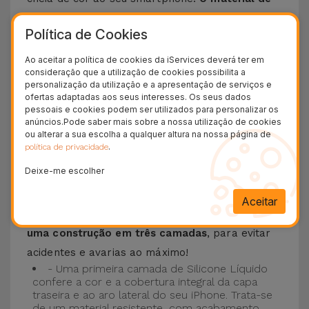
silicone líquido permite que o telemóvel não
Política de Cookies
escorregue da mão e é resistente a riscos
.
Esta Capa é compatível com os modelos
iPhone
Ao aceitar a política de cookies da iServices deverá ter em
consideração que a utilização de cookies possibilita a
15
, 14, 13, 12 entre outros bem como os mais
personalização da utilização e a apresentação de serviços e
recentes modelos da Apple, o
iPhone 16
e
ofertas adaptadas aos seus interesses. Os seus dados
pessoais e cookies podem ser utilizados para personalizar os
iPhone 17
.
anúncios.Pode saber mais sobre a nossa utilização de cookies
ou alterar a sua escolha a qualquer altura na nossa página de
Proteção de 3 camadas com as Capas
.
política de privacidade
Silicone
Deixe-me escolher
As nossas
Capas Silicone iPhone contam com
Aceitar
uma construção robusta e de qualidade, com
uma construção em três camadas
, para evitar
acidentes e avarias ao máximo!
- Uma primeira camada de Silicone Líquido
confere a cor e a cobertura integral da capa
traseira e ao aro lateral do seu iPhone. Trata-se
de um material resistente, com acabamento