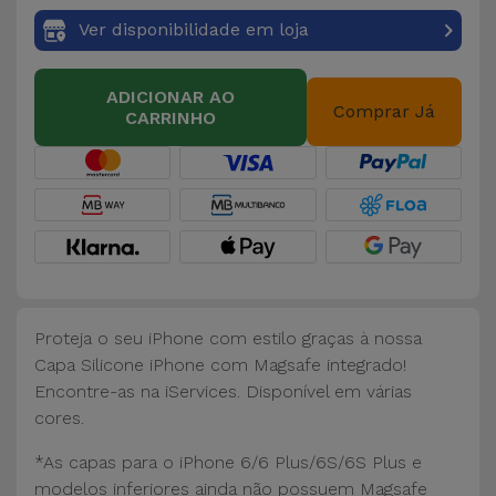
Bicicleta
Ver disponibilidade em loja
Acessórios
de
ADICIONAR AO
Comprar Já
Computador
CARRINHO
Acessórios
iPad e
Tablet
Kids
Proteja o seu iPhone com estilo graças à nossa
Ver
Capa Silicone iPhone com Magsafe integrado!
tudo
Encontre-as na iServices. Disponível em várias
cores.
*As capas para o iPhone 6/6 Plus/6S/6S Plus e
modelos inferiores ainda não possuem Magsafe