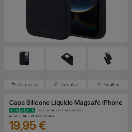
Apple Watch
Adaptadores
Samsung
Recondicionados
Capas e
Xiaomi
Samsung
Películas
Recondicionados
Huawei
Powerbanks
iMac
Recondicionados
Oppo
Carregadores
Consolas
OnePlus
Auriculares
Recondicionadas
Comparar
Favoritos
Partilhar
e Colunas
Google
Ver
Capa Silicone Líquido Magsafe iPhone
Smartwatches
tudo
Dyson
e Braceletes
Veja as nossas avaliações
4,8/5 | 94 360 Avaliações
19,95 €
TCL
Correntes