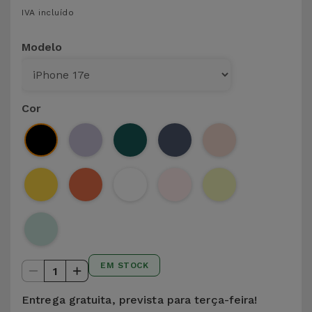
para
IVA incluído
Outras
Telemóvel
Marcas
Modelo
Gadgets
Ver
tudo
Higiene
Cor
e Casa
Carteiras,
Bolsas e
Malas
Localizadores
e Acessórios
EM STOCK
1
Mobilidade,
Auto e
Entrega gratuita, prevista para terça-feira!