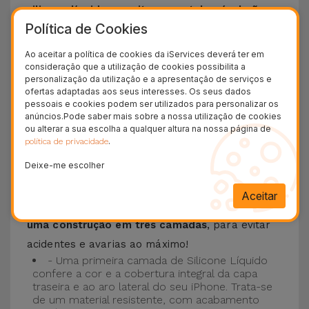
silicone líquido permite que o telemóvel não
Política de Cookies
escorregue da mão e é resistente a riscos
.
Esta Capa é compatível com os modelos
iPhone
Ao aceitar a política de cookies da iServices deverá ter em
consideração que a utilização de cookies possibilita a
15
, 14, 13, 12 entre outros bem como os mais
personalização da utilização e a apresentação de serviços e
recentes modelos da Apple, o
iPhone 16
e
ofertas adaptadas aos seus interesses. Os seus dados
pessoais e cookies podem ser utilizados para personalizar os
iPhone 17
.
anúncios.Pode saber mais sobre a nossa utilização de cookies
ou alterar a sua escolha a qualquer altura na nossa página de
Proteção de 3 camadas com as Capas
.
política de privacidade
Silicone
Deixe-me escolher
As nossas
Capas Silicone iPhone contam com
Aceitar
uma construção robusta e de qualidade, com
uma construção em três camadas
, para evitar
acidentes e avarias ao máximo!
- Uma primeira camada de Silicone Líquido
confere a cor e a cobertura integral da capa
traseira e ao aro lateral do seu iPhone. Trata-se
de um material resistente, com acabamento