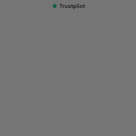
★
Trustpilot
ecrã, software, conectividade, conexões, entre outros.