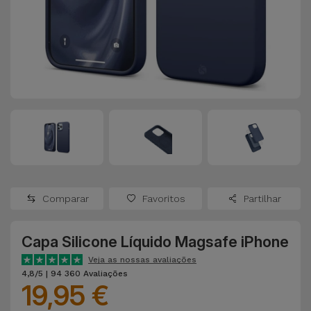
Apple Watch
Adaptadores
Samsung
Recondicionados
Capas e
Xiaomi
Samsung
Películas
Recondicionados
Huawei
Powerbanks
iMac
Recondicionados
Oppo
Carregadores
Consolas
OnePlus
Auriculares
Recondicionadas
Comparar
Favoritos
Partilhar
e Colunas
Google
Ver
Capa Silicone Líquido Magsafe iPhone
Smartwatches
tudo
Dyson
e Braceletes
Veja as nossas avaliações
4,8/5 | 94 360 Avaliações
19,95 €
TCL
Correntes