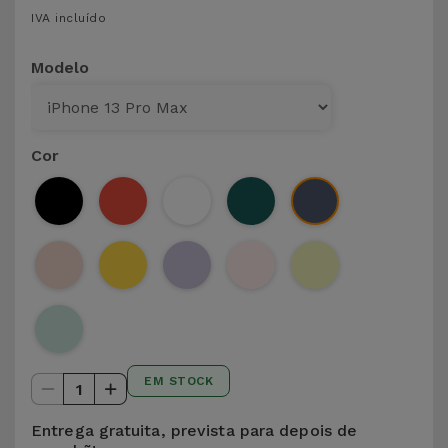
para
IVA incluído
Outras
Telemóvel
Marcas
Modelo
Gadgets
Ver
tudo
Higiene
Cor
e Casa
Carteiras,
Bolsas e
Malas
Localizadores
e Acessórios
EM STOCK
1
Mobilidade,
Auto e
Entrega gratuita, prevista para depois de