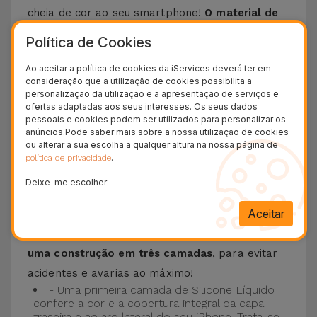
cheia de cor ao seu smartphone!
O material de
silicone líquido permite que o telemóvel não
Política de Cookies
escorregue da mão e é resistente a riscos
.
Ao aceitar a política de cookies da iServices deverá ter em
Esta Capa é compatível com os modelos
iPhone
consideração que a utilização de cookies possibilita a
15
, 14, 13, 12 entre outros bem como os mais
personalização da utilização e a apresentação de serviços e
ofertas adaptadas aos seus interesses. Os seus dados
recentes modelos da Apple, o
iPhone 16
e
pessoais e cookies podem ser utilizados para personalizar os
iPhone 17
.
anúncios.Pode saber mais sobre a nossa utilização de cookies
ou alterar a sua escolha a qualquer altura na nossa página de
.
política de privacidade
Proteção de 3 camadas com as Capas
Silicone
Deixe-me escolher
Aceitar
As nossas
Capas Silicone iPhone contam com
uma construção robusta e de qualidade, com
uma construção em três camadas
, para evitar
acidentes e avarias ao máximo!
- Uma primeira camada de Silicone Líquido
confere a cor e a cobertura integral da capa
traseira e ao aro lateral do seu iPhone. Trata-se