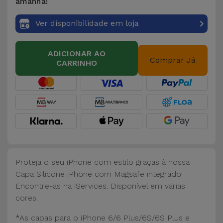
Bicicleta
amanhã!
Ver disponibilidade em loja
Acessórios
de
Computador
ADICIONAR AO
Comprar Já
CARRINHO
Acessórios
iPad e
Tablet
Kids
Ver
Proteja o seu iPhone com estilo graças à nossa
tudo
Capa Silicone iPhone com Magsafe integrado!
Encontre-as na iServices. Disponível em várias
cores.
*As capas para o iPhone 6/6 Plus/6S/6S Plus e