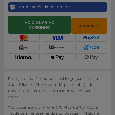
Bicicleta
Ver disponibilidade em loja
Acessórios
de
ADICIONAR AO
Comprar Já
Computador
CARRINHO
Acessórios
iPad e
Tablet
Kids
Proteja o seu iPhone com estilo graças à nossa
Ver
Capa Silicone iPhone com Magsafe integrado!
tudo
Encontre-as na iServices. Disponível em várias
cores.
*As capas para o iPhone 6/6 Plus/6S/6S Plus e
modelos inferiores ainda não possuem Magsafe