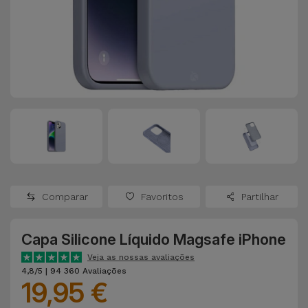
Apple Watch
Adaptadores
Samsung
Recondicionados
Capas e
Xiaomi
Samsung
Películas
Recondicionados
Huawei
Powerbanks
iMac
Recondicionados
Oppo
Carregadores
Consolas
OnePlus
Auriculares
Recondicionadas
Comparar
Favoritos
Partilhar
e Colunas
Google
Ver
Capa Silicone Líquido Magsafe iPhone
Smartwatches
tudo
Dyson
e Braceletes
Veja as nossas avaliações
4,8/5 | 94 360 Avaliações
19,95 €
TCL
Correntes