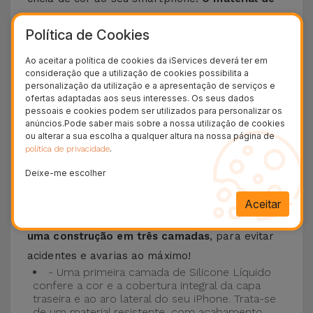
silicone líquido permite que o telemóvel não
Política de Cookies
escorregue da mão e é resistente a riscos
.
Esta Capa é compatível com os modelos
iPhone
Ao aceitar a política de cookies da iServices deverá ter em
consideração que a utilização de cookies possibilita a
15
, 14, 13, 12 entre outros bem como os mais
personalização da utilização e a apresentação de serviços e
recentes modelos da Apple, o
iPhone 16
e
ofertas adaptadas aos seus interesses. Os seus dados
pessoais e cookies podem ser utilizados para personalizar os
iPhone 17
.
anúncios.Pode saber mais sobre a nossa utilização de cookies
ou alterar a sua escolha a qualquer altura na nossa página de
Proteção de 3 camadas com as Capas
.
política de privacidade
Silicone
Deixe-me escolher
As nossas
Capas Silicone iPhone contam com
Aceitar
uma construção robusta e de qualidade, com
uma construção em três camadas
, para evitar
acidentes e avarias ao máximo!
- Uma primeira camada de Silicone Líquido
confere a cor e a cobertura integral da capa
traseira e ao aro lateral do seu iPhone. Trata-se
de um material resistente, com acabamento