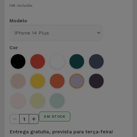
para
IVA incluído
Outras
Telemóvel
Marcas
Modelo
Gadgets
Ver
tudo
Higiene
Cor
e Casa
Carteiras,
Bolsas e
Malas
Localizadores
e Acessórios
EM STOCK
1
Mobilidade,
Auto e
Entrega gratuita, prevista para terça-feira!