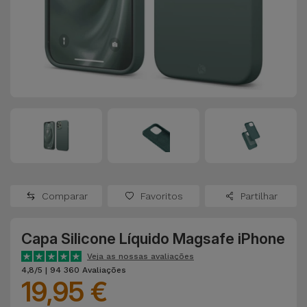
Apple Watch
Adaptadores
Samsung
Recondicionados
Capas e
Xiaomi
Samsung
Películas
Recondicionados
Huawei
Powerbanks
iMac
Recondicionados
Oppo
Carregadores
Consolas
OnePlus
Auriculares
Recondicionadas
Comparar
Favoritos
Partilhar
e Colunas
Google
Ver
Capa Silicone Líquido Magsafe iPhone
Smartwatches
tudo
Dyson
e Braceletes
Veja as nossas avaliações
4,8/5 | 94 360 Avaliações
19,95 €
TCL
Correntes