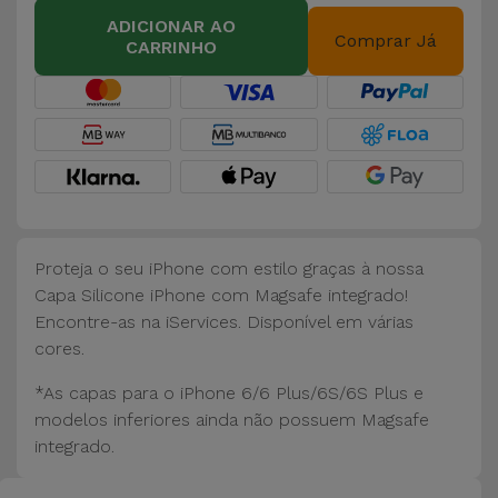
Bicicleta
ADICIONAR AO
Comprar Já
CARRINHO
Acessórios
de
Computador
Acessórios
iPad e
Tablet
Proteja o seu iPhone com estilo graças à nossa
Kids
Capa Silicone iPhone com Magsafe integrado!
Encontre-as na iServices. Disponível em várias
cores.
Ver
tudo
*As capas para o iPhone 6/6 Plus/6S/6S Plus e
modelos inferiores ainda não possuem Magsafe
integrado.