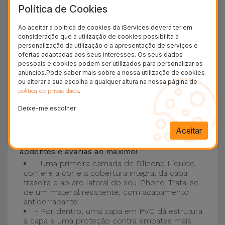
Política de Cookies
Esta Capa é compatível com os modelos
iPhone
15
, 14, 13, 12 entre outros bem como os mais
Ao aceitar a política de cookies da iServices deverá ter em
consideração que a utilização de cookies possibilita a
recentes modelos da Apple, o
iPhone 16
e
personalização da utilização e a apresentação de serviços e
iPhone 17
.
ofertas adaptadas aos seus interesses. Os seus dados
pessoais e cookies podem ser utilizados para personalizar os
Proteção de 3 camadas com as Capas
anúncios.Pode saber mais sobre a nossa utilização de cookies
ou alterar a sua escolha a qualquer altura na nossa página de
Silicone
.
política de privacidade
Deixe-me escolher
As nossas
Capas Silicone iPhone contam com
uma construção robusta e de qualidade, com
Aceitar
uma construção em três camadas
, para evitar
acidentes e avarias ao máximo!
- Uma primeira camada de Silicone Líquido
confere a cor e a cobertura integral da capa
traseira e ao aro lateral do seu iPhone. Trata-se
de um material resistente, com acabamento
antiderrapante.
- Por dentro, uma capa em PVC dá estrutura
à capa e uma proteção contra embates mais