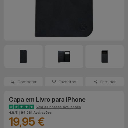
Apple Watch
Adaptadores
Samsung
Recondicionados
Capas e
Xiaomi
Samsung
Películas
Recondicionados
Huawei
Powerbanks
iMac
Recondicionados
Oppo
Carregadores
Consolas
OnePlus
Auriculares
Recondicionadas
Comparar
Favoritos
Partilhar
e Colunas
Google
Ver
Capa em Livro para iPhone
Smartwatches
tudo
Dyson
e Braceletes
Veja as nossas avaliações
4,8/5 | 94 261 Avaliações
19,95 €
TCL
Correntes