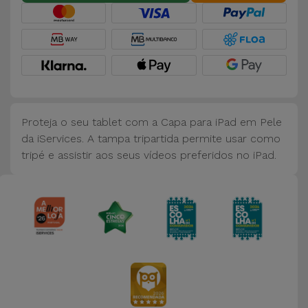
Bicicleta
Acessórios
de
Computador
Acessórios
Proteja o seu tablet com a Capa para iPad em Pele
iPad e
da iServices. A tampa tripartida permite usar como
Tablet
tripé e assistir aos seus vídeos preferidos no iPad.
Kids
Ver
tudo