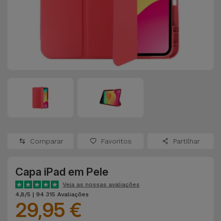
Apple Watch
Adaptadores
Samsung
Recondicionados
Capas e
Xiaomi
Samsung
Películas
Recondicionados
Huawei
Powerbanks
iMac
Recondicionados
Oppo
Carregadores
Consolas
OnePlus
Auriculares
Recondicionadas
Comparar
Favoritos
Partilhar
e Colunas
Google
Ver
Capa iPad em Pele
Smartwatches
tudo
Dyson
e Braceletes
Veja as nossas avaliações
4,8/5 | 94 315 Avaliações
29,95 €
TCL
Correntes