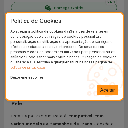
24H
Entrega Grátis
Política de Cookies
Conheça a Capa iPad em Pele
Ao aceitar a política de cookies da iServices deverá ter em
Apresentamos a
Capa para iPad em Pele
que é
consideração que a utilização de cookies possibilita a
personalização da utilização e a apresentação de serviços e
o cocktail perfeito entre durabilidade,
ofertas adaptadas aos seus interesses. Os seus dados
funcionalidade e proteção com estilo. Criada a
pessoais e cookies podem ser utilizados para personalizar os
anúncios.Pode saber mais sobre a nossa utilização de cookies
partir de pele com
materiais de alta qualidade
,
ou alterar a sua escolha a qualquer altura na nossa página de
esta capa para tablet tem toque suave,
.
política de privacidade
acabamentos elegantes e super resistentes ao
Deixe-me escolher
desgaste do uso diário.
Aceitar
Características da Capa para iPad em
Pele
Esta Capa iPad em Pele é
compatível com
vários modelos e tamanhos de iPads
- desde o