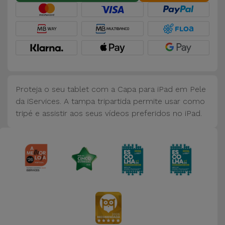
Bicicleta
Acessórios
de
Computador
Acessórios
Proteja o seu tablet com a Capa para iPad em Pele
iPad e
da iServices. A tampa tripartida permite usar como
Tablet
tripé e assistir aos seus vídeos preferidos no iPad.
Kids
Ver
tudo