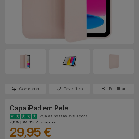
Apple Watch
Adaptadores
Samsung
Recondicionados
Capas e
Xiaomi
Samsung
Películas
Recondicionados
Huawei
Powerbanks
iMac
Recondicionados
Oppo
Carregadores
Consolas
OnePlus
Auriculares
Recondicionadas
Comparar
Favoritos
Partilhar
e Colunas
Google
Ver
Capa iPad em Pele
Smartwatches
tudo
Dyson
e Braceletes
Veja as nossas avaliações
4,8/5 | 94 315 Avaliações
29,95 €
TCL
Correntes