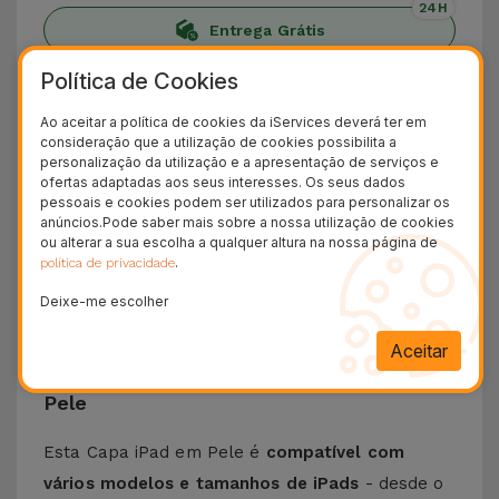
24H
Entrega Grátis
Política de Cookies
Conheça a Capa iPad em Pele
Ao aceitar a política de cookies da iServices deverá ter em
Apresentamos a
Capa para iPad em Pele
que é
consideração que a utilização de cookies possibilita a
personalização da utilização e a apresentação de serviços e
o cocktail perfeito entre durabilidade,
ofertas adaptadas aos seus interesses. Os seus dados
funcionalidade e proteção com estilo. Criada a
pessoais e cookies podem ser utilizados para personalizar os
anúncios.Pode saber mais sobre a nossa utilização de cookies
partir de pele com
materiais de alta qualidade
,
ou alterar a sua escolha a qualquer altura na nossa página de
esta capa para tablet tem toque suave,
.
política de privacidade
acabamentos elegantes e super resistentes ao
Deixe-me escolher
desgaste do uso diário.
Aceitar
Características da Capa para iPad em
Pele
Esta Capa iPad em Pele é
compatível com
vários modelos e tamanhos de iPads
- desde o