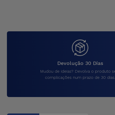
para
Outras
Telemóvel
Marcas
Gadgets
Ver
tudo
Higiene
e Casa
Carteiras,
Bolsas e
Devolução 30 Dias
Malas
Mudou de ideias? Devolva o produto 
complicações num prazo de 30 dias
Localizadores
e Acessórios
Mobilidade,
Auto e