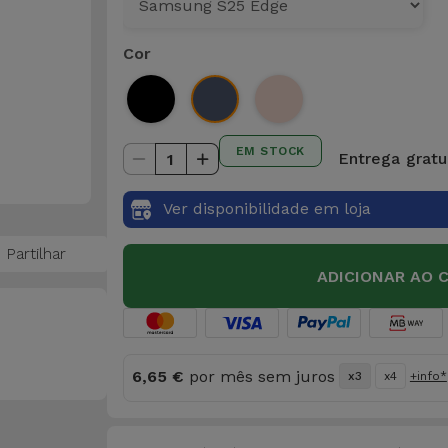
Cor
EM STOCK
Entrega gratui
1
Ver disponibilidade em loja
Partilhar
ADICIONAR AO 
6,65 €
por mês sem juros
x3
x4
+info*