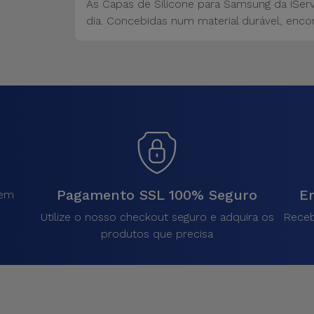
As Capas de Silicone para Samsung da iSer
dia. Concebidas num material durável, encon
Pagamento SSL 100% Seguro
En
sem
.
Utilize o nosso checkout seguro e adquira os
Receb
produtos que precisa