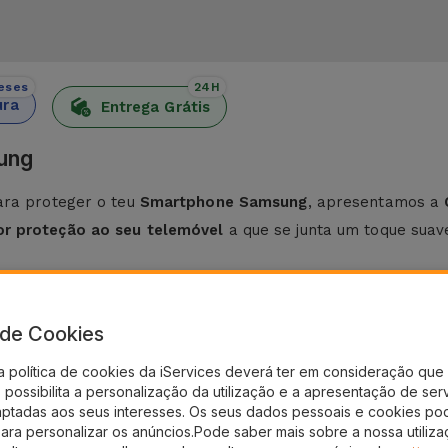
eses
24H
ura
Entrega Grátis
ung
ara proteger o teu
Smartphone Samsung
, apresentamos a
or proteção ao seu telemóvel
a que se junta um toque suave
icone Samsung
a de Cookies
a leveza e flexibilidade.
Fabricada a partir de materiais d
a política de cookies da iServices deverá ter em consideração que 
Por sua vez, o
acabamento antiderrapante
evita que o seu
possibilita a personalização da utilização e a apresentação de ser
aptadas aos seus interesses. Os seus dados pessoais e cookies po
sung
, esta capa possui um estilo minimalista que se adapta a
para personalizar os anúncios.Pode saber mais sobre a nossa utiliz