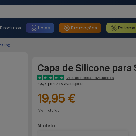
Produtos
Lojas
Promoções
Retoma
msung
Capa de Silicone par
Veja as nossas avaliações
4,8/5 | 94 245 Avaliações
19,95 €
IVA incluído
Modelo