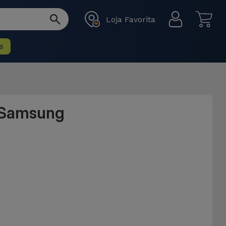
Loja Favorita
s
a Samsung