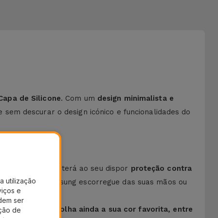
Capa de Silicone
. Com um
design minimalista e
 sem descurar o design icónico e funcionalidades do
e alta qualidade
, terá ao seu dispor
proteção contra
a utilização
 Smartphone Samsung escorregue das suas mãos ou
viços e
dem ser
o seu estilo.
Escolha ainda a sua cor favorita, entre
ação de