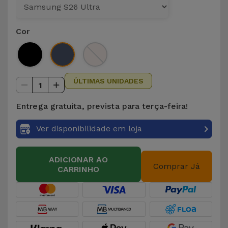
para
Outras
Telemóvel
Marcas
Cor
Gadgets
Ver
tudo
Higiene
ÚLTIMAS UNIDADES
e Casa
1
Entrega gratuita, prevista para terça-feira!
Carteiras,
Bolsas e
Ver disponibilidade em loja
Malas
ADICIONAR AO
Localizadores
Comprar Já
CARRINHO
e Acessórios
Mobilidade,
Auto e