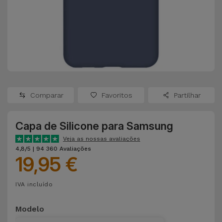
Apple Watch
Adaptadores
Samsung
Recondicionados
Capas e
Xiaomi
Samsung
Películas
Recondicionados
Huawei
Powerbanks
iMac
Recondicionados
Comparar
Favoritos
Partilhar
Oppo
Carregadores
Consolas
Capa de Silicone para Samsung
OnePlus
Auriculares
Recondicionadas
Veja as nossas avaliações
e Colunas
4,8/5 | 94 360 Avaliações
Google
19,95 €
Ver
Smartwatches
tudo
Dyson
IVA incluído
e Braceletes
TCL
Modelo
Correntes