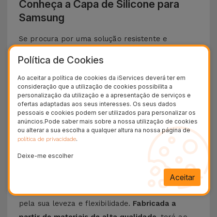
Conheça a Capa de Silicone para
Samsung
Se procura por uma solução resistente e
elegante para proteger o teu
Smartphone
Política de Cookies
Samsung
, apresentamos a
Capa de Silicone
.
Ao aceitar a política de cookies da iServices deverá ter em
Com um
design minimalista e extremamente
consideração que a utilização de cookies possibilita a
funcional
, esta capa oferece
a melhor proteção
personalização da utilização e a apresentação de serviços e
ofertas adaptadas aos seus interesses. Os seus dados
ao seu telemóvel
a que se junta um toque suave
pessoais e cookies podem ser utilizados para personalizar os
sem descurar o design icónico e funcionalidades
anúncios.Pode saber mais sobre a nossa utilização de cookies
ou alterar a sua escolha a qualquer altura na nossa página de
do seu telemóvel da Samsung.
.
política de privacidade
Descubra as vantagens de uma Capa de
Deixe-me escolher
Silicone Samsung
Aceitar
A
Capa de Silicone para Samsung
destaca-se
pela sua leveza e flexibilidade.
Fabricada a