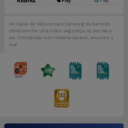
Bicicleta
Acessórios
de
As Capas de Silicone para Samsung da iServices
Computador
oferecem-lhe uma maior segurança no seu dia a
dia. Concebidas num material durável, encontre a
sua!
Acessórios
iPad e
Tablet
Kids
Ver
tudo