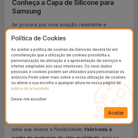
Conheça a Capa de Silicone para
Samsung
Se procura por uma solução resistente e
elegante para proteger o teu
Smartphone
Política de Cookies
Samsung
, apresentamos a
Capa de Silicone
.
Ao aceitar a política de cookies da iServices deverá ter em
Com um
design minimalista e extremamente
consideração que a utilização de cookies possibilita a
funcional
, esta capa oferece
a melhor proteção
personalização da utilização e a apresentação de serviços e
ofertas adaptadas aos seus interesses. Os seus dados
ao seu telemóvel
a que se junta um toque suave
pessoais e cookies podem ser utilizados para personalizar os
sem descurar o design icónico e funcionalidades
anúncios.Pode saber mais sobre a nossa utilização de cookies
ou alterar a sua escolha a qualquer altura na nossa página de
do seu telemóvel da Samsung.
.
política de privacidade
Descubra as vantagens de uma Capa de
Deixe-me escolher
Silicone Samsung
Aceitar
A
Capa de Silicone para Samsung
destaca-se
pela sua leveza e flexibilidade.
Fabricada a