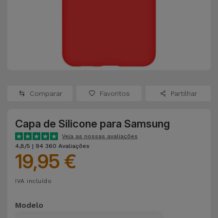
Apple Watch
Adaptadores
Samsung
Recondicionados
Capas e
Xiaomi
Samsung
Películas
Recondicionados
Huawei
Powerbanks
iMac
Recondicionados
Comparar
Favoritos
Partilhar
Oppo
Carregadores
Consolas
Capa de Silicone para Samsung
OnePlus
Auriculares
Recondicionadas
Veja as nossas avaliações
e Colunas
4,8/5 | 94 360 Avaliações
Google
19,95 €
Ver
Smartwatches
tudo
Dyson
IVA incluído
e Braceletes
TCL
Modelo
Correntes