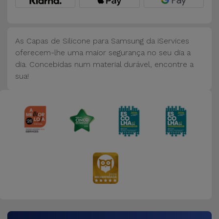
Bicicleta
Acessórios
de
As Capas de Silicone para Samsung da iServices
Computador
oferecem-lhe uma maior segurança no seu dia a
dia. Concebidas num material durável, encontre a
sua!
Acessórios
iPad e
Tablet
Kids
Ver
tudo