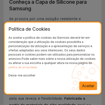
Conheça a Capa de Silicone para
Samsung
Se procura por uma solução resistente e
elegante para proteger o teu
Smartphone
Política de Cookies
Samsung
, apresentamos a
Capa de Silicone
.
Ao aceitar a política de cookies da iServices deverá ter em
Com um
design minimalista e extremamente
consideração que a utilização de cookies possibilita a
funcional
, esta capa oferece
a melhor proteção
personalização da utilização e a apresentação de serviços e
ofertas adaptadas aos seus interesses. Os seus dados
ao seu telemóvel
a que se junta um toque suave
pessoais e cookies podem ser utilizados para personalizar os
sem descurar o design icónico e funcionalidades
anúncios.Pode saber mais sobre a nossa utilização de cookies
ou alterar a sua escolha a qualquer altura na nossa página de
do seu telemóvel da Samsung.
.
política de privacidade
Descubra as vantagens de uma Capa de
Deixe-me escolher
Silicone Samsung
Aceitar
A
Capa de Silicone para Samsung
destaca-se
pela sua leveza e flexibilidade.
Fabricada a