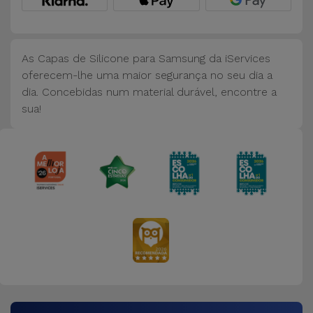
Bicicleta
Acessórios
de
As Capas de Silicone para Samsung da iServices
Computador
oferecem-lhe uma maior segurança no seu dia a
dia. Concebidas num material durável, encontre a
sua!
Acessórios
iPad e
Tablet
Kids
Ver
tudo