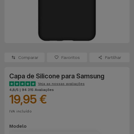
Apple Watch
Adaptadores
Samsung
Recondicionados
Capas e
Xiaomi
Samsung
Películas
Recondicionados
Huawei
Powerbanks
iMac
Recondicionados
Comparar
Favoritos
Partilhar
Oppo
Carregadores
Consolas
Capa de Silicone para Samsung
OnePlus
Auriculares
Recondicionadas
Veja as nossas avaliações
e Colunas
4,8/5 | 94 315 Avaliações
Google
19,95 €
Ver
Smartwatches
tudo
Dyson
IVA incluído
e Braceletes
TCL
Modelo
Correntes