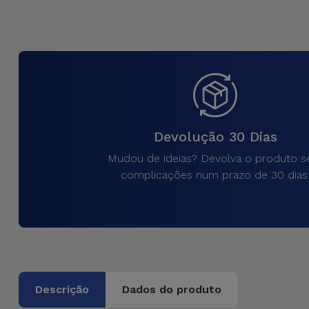
para
Outras
Telemóvel
Marcas
Gadgets
Ver
tudo
Higiene
e Casa
Devolução 30 Dias
Carteiras,
Mudou de ideias? Devolva o produto 
Bolsas e
complicações num prazo de 30 dias
Malas
Localizadores
e Acessórios
Mobilidade,
Descrição
Dados do produto
Auto e