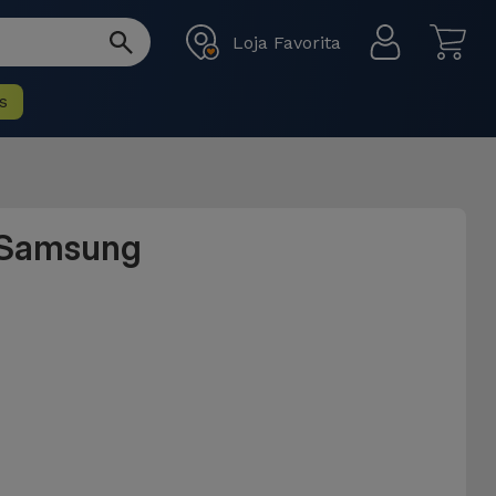
Loja Favorita
s
a Samsung