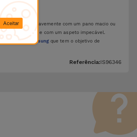
Aceitar
eutro. Esfregue suavemente com um pano macio ou
cone sempre limpa e com um aspeto impecável.
e na
Película Samsung
que tem o objetivo de
Referência:
IS96346