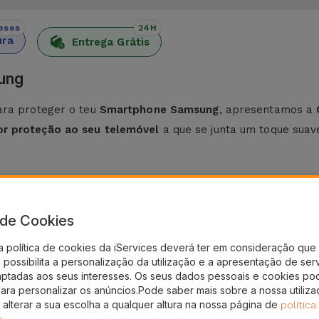
eses
24H
ura
Entrega Grátis
ung
ara proteger o teu
Smartphone Samsung
, apresentamos a
or proteção ao seu telemóvel
a que se junta um toque suave
icone Samsung
a leveza e flexibilidade.
Fabricada a partir de materiais d
a de Cookies
Por sua vez, o
acabamento antiderrapante
evita que o seu
a política de cookies da iServices deverá ter em consideração que 
possibilita a personalização da utilização e a apresentação de ser
sung
, esta capa possui um estilo minimalista que se adapta a
aptadas aos seus interesses. Os seus dados pessoais e cookies po
para personalizar os anúncios.Pode saber mais sobre a nossa utiliz
pa de Silicone para Samsung está a optar por uma proteç
 alterar a sua escolha a qualquer altura na nossa página de
política
.
e