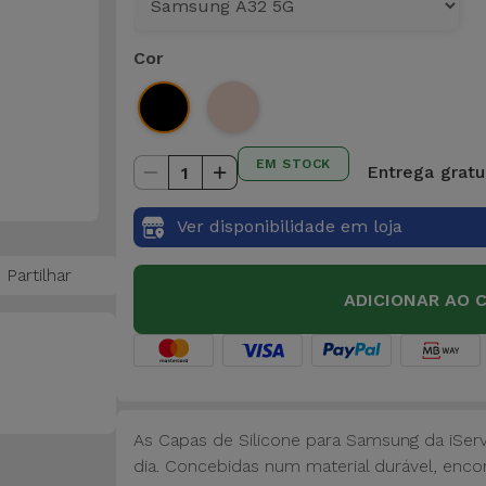
Cor
EM STOCK
Entrega gratui
1
Ver disponibilidade em loja
Partilhar
ADICIONAR AO 
As Capas de Silicone para Samsung da iSer
dia. Concebidas num material durável, encon