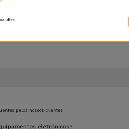
escolher
 do telemóvel e usar um pouco de água morna com sabão n
bem e deixe secar ao ar. Desta forma, terá a sua capa sili
para Samsung
disponíveis na Loja Online da iServices. Confi
entes pelos nossos clientes
equipamentos eletrónicos?