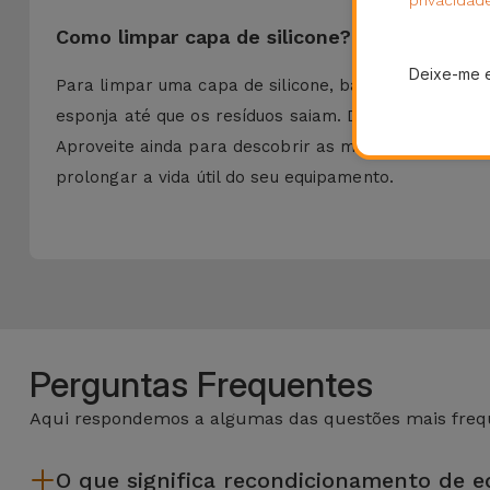
Como limpar capa de silicone?
Deixe-me 
Para limpar uma capa de silicone, basta removê-la
esponja até que os resíduos saiam. Depois enxague 
Aproveite ainda para descobrir as melhores
Capas 
prolongar a vida útil do seu equipamento.
Perguntas Frequentes
Aqui respondemos a algumas das questões mais frequ
O que significa recondicionamento de 