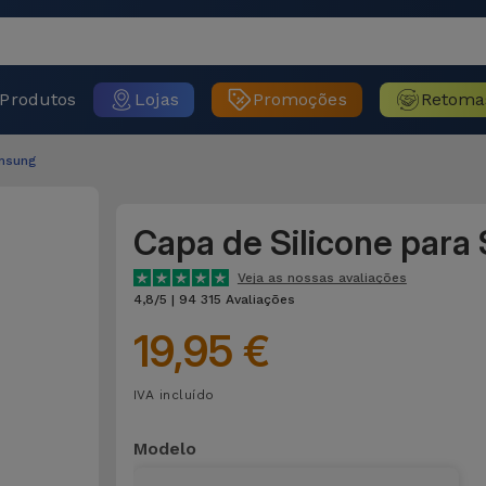
Produtos
Lojas
Promoções
Retoma
msung
Capa de Silicone par
Veja as nossas avaliações
4,8/5 | 94 315 Avaliações
19,95 €
IVA incluído
Modelo