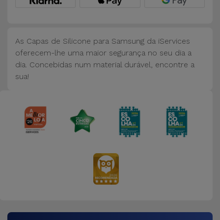
Bicicleta
Acessórios
de
As Capas de Silicone para Samsung da iServices
Computador
oferecem-lhe uma maior segurança no seu dia a
dia. Concebidas num material durável, encontre a
sua!
Acessórios
iPad e
Tablet
Kids
Ver
tudo