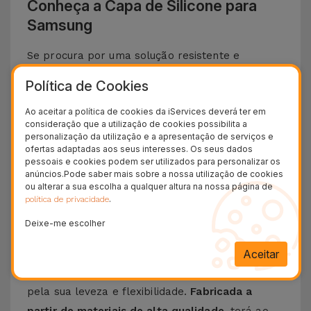
Conheça a Capa de Silicone para
Samsung
Se procura por uma solução resistente e
elegante para proteger o teu
Smartphone
Política de Cookies
Samsung
, apresentamos a
Capa de Silicone
.
Ao aceitar a política de cookies da iServices deverá ter em
Com um
design minimalista e extremamente
consideração que a utilização de cookies possibilita a
funcional
, esta capa oferece
a melhor proteção
personalização da utilização e a apresentação de serviços e
ofertas adaptadas aos seus interesses. Os seus dados
ao seu telemóvel
a que se junta um toque suave
pessoais e cookies podem ser utilizados para personalizar os
sem descurar o design icónico e funcionalidades
anúncios.Pode saber mais sobre a nossa utilização de cookies
ou alterar a sua escolha a qualquer altura na nossa página de
do seu telemóvel da Samsung.
.
política de privacidade
Descubra as vantagens de uma Capa de
Deixe-me escolher
Silicone Samsung
Aceitar
A
Capa de Silicone para Samsung
destaca-se
pela sua leveza e flexibilidade.
Fabricada a