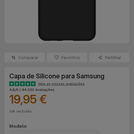
Apple Watch
Adaptadores
Samsung
Recondicionados
Capas e
Xiaomi
Samsung
Películas
Recondicionados
Huawei
Powerbanks
iMac
Recondicionados
Comparar
Favoritos
Partilhar
Oppo
Carregadores
Consolas
Capa de Silicone para Samsung
OnePlus
Auriculares
Recondicionadas
Veja as nossas avaliações
e Colunas
4,8/5 | 94 533 Avaliações
Google
19,95 €
Ver
Smartwatches
tudo
Dyson
IVA incluído
e Braceletes
TCL
Modelo
Correntes