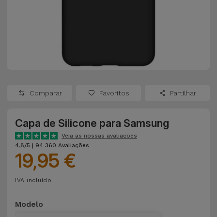
Apple Watch
Adaptadores
Samsung
Recondicionados
Capas e
Xiaomi
Samsung
Películas
Recondicionados
Huawei
Powerbanks
iMac
Recondicionados
Comparar
Favoritos
Partilhar
Oppo
Carregadores
Consolas
Capa de Silicone para Samsung
OnePlus
Auriculares
Recondicionadas
Veja as nossas avaliações
e Colunas
4,8/5 | 94 360 Avaliações
Google
19,95 €
Ver
Smartwatches
tudo
Dyson
IVA incluído
e Braceletes
TCL
Modelo
Correntes