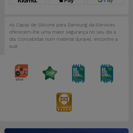
Bicicleta
Acessórios
de
As Capas de Silicone para Samsung da iServices
Computador
oferecem-lhe uma maior segurança no seu dia a
dia. Concebidas num material durável, encontre a
sua!
Acessórios
iPad e
Tablet
Kids
Ver
tudo