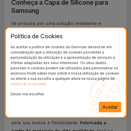
Conheça a Capa de Silicone para
Samsung
Se procura por uma solução resistente e
elegante para proteger o teu
Smartphone
Política de Cookies
Samsung
, apresentamos a
Capa de Silicone
.
Ao aceitar a política de cookies da iServices deverá ter em
Com um
design minimalista e extremamente
consideração que a utilização de cookies possibilita a
funcional
, esta capa oferece
a melhor proteção
personalização da utilização e a apresentação de serviços e
ofertas adaptadas aos seus interesses. Os seus dados
ao seu telemóvel
a que se junta um toque suave
pessoais e cookies podem ser utilizados para personalizar os
sem descurar o design icónico e funcionalidades
anúncios.Pode saber mais sobre a nossa utilização de cookies
ou alterar a sua escolha a qualquer altura na nossa página de
do seu telemóvel da Samsung.
.
política de privacidade
Descubra as vantagens de uma Capa de
Deixe-me escolher
Silicone Samsung
Aceitar
A
Capa de Silicone para Samsung
destaca-se
pela sua leveza e flexibilidade.
Fabricada a