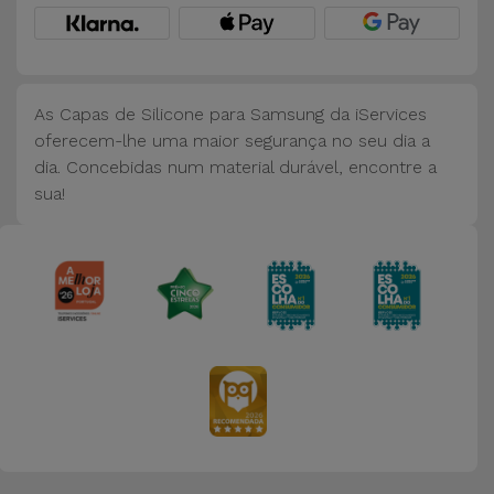
Bicicleta
Acessórios
de
As Capas de Silicone para Samsung da iServices
Computador
oferecem-lhe uma maior segurança no seu dia a
dia. Concebidas num material durável, encontre a
Acessórios
sua!
iPad e
Tablet
Kids
Ver
tudo