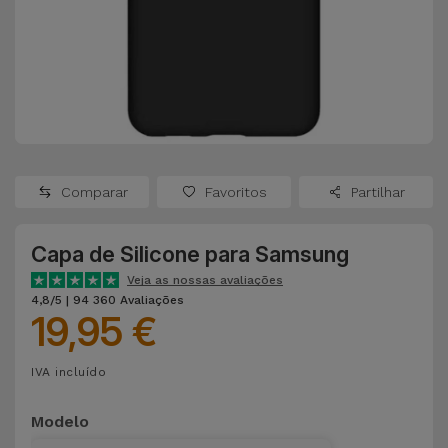
Apple Watch
Adaptadores
Samsung
Recondicionados
Capas e
Xiaomi
Samsung
Películas
Recondicionados
Huawei
Powerbanks
iMac
Recondicionados
Comparar
Favoritos
Partilhar
Oppo
Carregadores
Consolas
Capa de Silicone para Samsung
OnePlus
Auriculares
Recondicionadas
Veja as nossas avaliações
e Colunas
4,8/5 | 94 360 Avaliações
Google
19,95 €
Ver
Smartwatches
tudo
Dyson
IVA incluído
e Braceletes
TCL
Modelo
Correntes