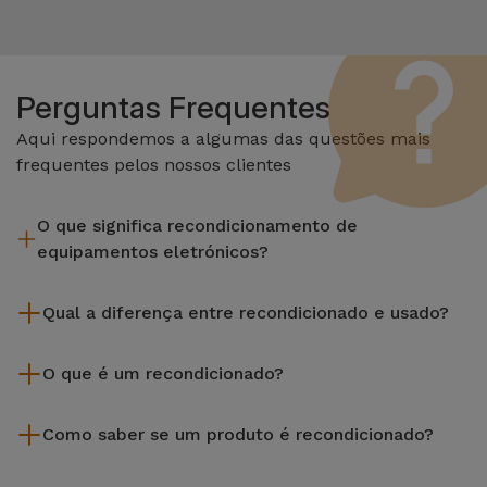
Perguntas Frequentes
Aqui respondemos a algumas das questões mais
frequentes pelos nossos clientes
O que significa recondicionamento de
equipamentos eletrónicos?
Recondicionar envolve várias etapas como a inspeção,
Qual a diferença entre recondicionado e usado?
limpeza sem esquecer a reparação de algum componente
com defeito. Vale lembrar que todos os equipamentos
Os recondicionados iServices são cuidadosamente testados
recondicionados da Services passam por vários e rigorosos
O que é um recondicionado?
e preparados por técnicos especializados para assegurar o
testes de qualidade e desempenho antes de serem
seu perfeito funcionamento. Ao contrário de um produto
Um produto Recondicionado trata-se de um equipamento
colocados à venda.
usado, um equipamento recondicionado da iServices oferece
Como saber se um produto é recondicionado?
que foi pouco ou nada utilizado. Pode ter sido expostos em
uma maior fiabilidade, garantia de 3 anos e uma excelente
loja ou tido origem em programas de retoma, renovação de
Um equipamento é Recondicionado quando apresenta um
relação qualidade-preço, permitindo-te poupar sem abdicar