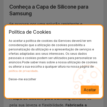
Conheça a Capa de Silicone para
Samsung
Se procura por uma solução resistente e
elegante para proteger o teu
Smartphone
Política de Cookies
Samsung
, apresentamos a
Capa de Silicone
.
Ao aceitar a política de cookies da iServices deverá ter em
Com um
design minimalista e extremamente
consideração que a utilização de cookies possibilita a
personalização da utilização e a apresentação de serviços e
funcional
, esta capa oferece
a melhor proteção
ofertas adaptadas aos seus interesses. Os seus dados
ao seu telemóvel
a que se junta um toque suave
pessoais e cookies podem ser utilizados para personalizar os
anúncios.Pode saber mais sobre a nossa utilização de cookies
sem descurar o design icónico e funcionalidades
ou alterar a sua escolha a qualquer altura na nossa página de
do seu telemóvel da Samsung.
.
política de privacidade
Deixe-me escolher
Descubra as vantagens de uma Capa de
Silicone Samsung
Aceitar
A
Capa de Silicone para Samsung
destaca-se
pela sua leveza e flexibilidade.
Fabricada a