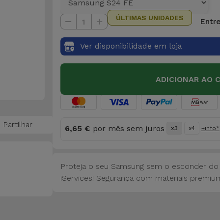
ÚLTIMAS UNIDADES
Entre
1
Ver disponibilidade em loja
ADICIONAR AO 
Partilhar
6,65 €
por mês sem juros
x3
x4
+info*
Proteja o seu Samsung sem o esconder do
iServices! Segurança com materiais premium