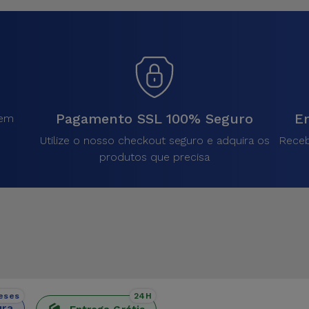
Pagamento SSL 100% Seguro
En
sem
.
Utilize o nosso checkout seguro e adquira os
Receb
produtos que precisa
eses
24H
ura