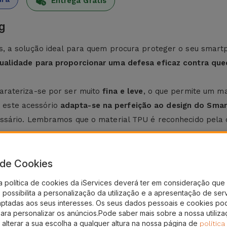
Entrega Grátis
g
es, a solução ideal para quem procura proteger o seu smar
ualidade para proporcionar uma defesa eficaz contra que
arateriza-se por ser muito
fina e leve
, o que permite um m
, este acessório
adapta-se na perfeição ao design do Sm
ssário. Lembramos que o material TPU é reconhecido pela
?
a de Cookies
s e mantenha o seu smartphone com
máxima proteção e com
a política de cookies da iServices deverá ter em consideração que 
nar proteção ao seu telemóvel sem perder o design.
possibilita a personalização da utilização e a apresentação de ser
aptadas aos seus interesses. Os seus dados pessoais e cookies po
 modelo
. Desde o Samsung Note 3, passando pelo
Samsung 
para personalizar os anúncios.Pode saber mais sobre a nossa utiliz
sung S23
, entre outros. Independentemente do modelo que 
 alterar a sua escolha a qualquer altura na nossa página de
política