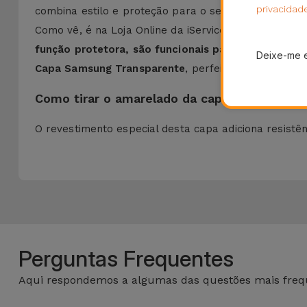
privacidad
combina estilo e proteção para o seu equipamento.
Como vê, é na Loja Online da iServices que encontr
função protetora, são funcionais para que tenha a
Deixe-me 
Capa Samsung Transparente
, perfeita para se dest
Como tirar o amarelado da capa transparent
O revestimento especial desta capa adiciona resist
Perguntas Frequentes
Aqui respondemos a algumas das questões mais frequ