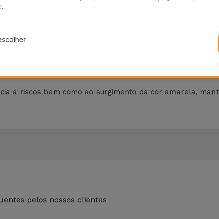
.
e
e as melhores soluções para o seu telemóvel, como é o cas
cesso fácil a todos os botões e entradas
do seu Smartphone
escolher
acar em qualquer lugar.
e?
ência a riscos bem como ao surgimento da cor amarela, man
entes pelos nossos clientes