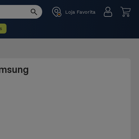
Loja Favorita
s
amsung