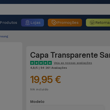
Produtos
Lojas
Promoções
Retoma
msung
Capa Transparente S
Veja as nossas avaliações
4,8/5 | 94 261 Avaliações
19,95 €
IVA incluído
Modelo