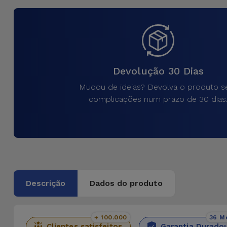
para
Outras
Telemóvel
Marcas
Gadgets
Ver
tudo
Devolução 30 Dias
Higiene
e Casa
Mudou de ideias? Devolva o produto 
complicações num prazo de 30 dias
Carteiras,
Bolsas e
Malas
Localizadores
e Acessórios
Descrição
Dados do produto
Mobilidade,
Auto e
+ 100.000
36 M
Clientes satisfeitos
Garantia Durado