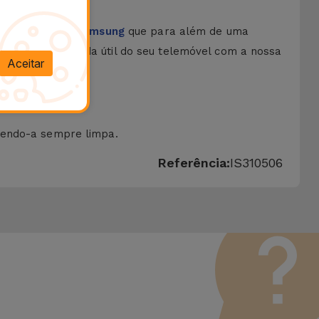
o das
Películas Samsung
que para além de uma
. Aumente a vida útil do seu telemóvel com a nossa
Aceitar
tendo-a sempre limpa.
Referência:
IS310506