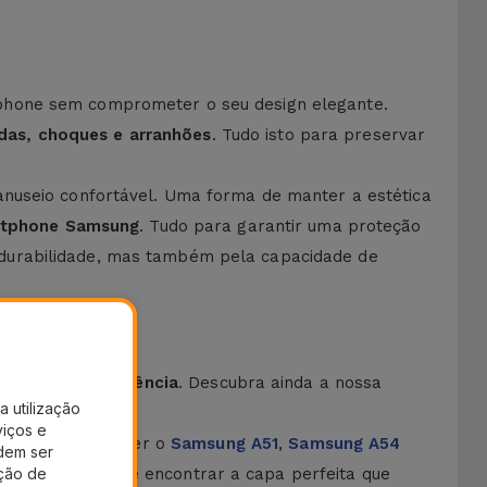
tphone sem comprometer o seu design elegante.
das, choques e arranhões
. Tudo isto para preservar
anuseio confortável. Uma forma de manter a estética
artphone Samsung
. Tudo para garantir uma proteção
 durabilidade, mas também pela capacidade de
 total transparência
. Descubra ainda a nossa
a utilização
viços e
A14
, sem esquecer o
Samsung A51
,
Samsung A54
dem ser
ação de
tenha, aqui pode encontrar a capa perfeita que