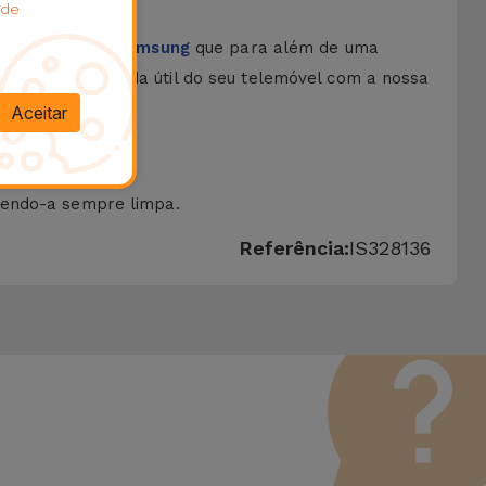
 de
o das
Películas Samsung
que para além de uma
. Aumente a vida útil do seu telemóvel com a nossa
Aceitar
tendo-a sempre limpa.
Referência:
IS328136