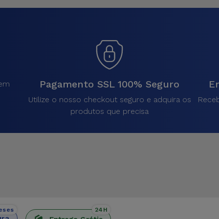
Pagamento SSL 100% Seguro
En
sem
.
Utilize o nosso checkout seguro e adquira os
Receb
produtos que precisa
eses
24H
ura