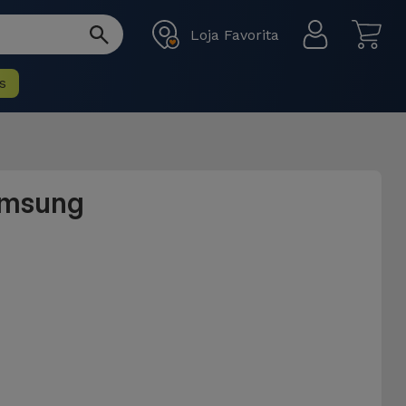
Loja Favorita
s
amsung