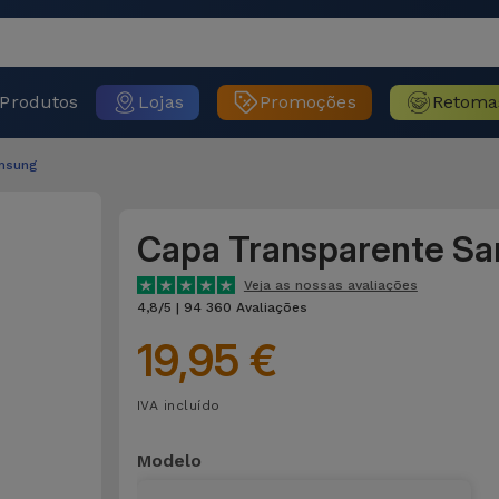
Produtos
Lojas
Promoções
Retoma
msung
Capa Transparente S
Veja as nossas avaliações
4,8/5 | 94 360 Avaliações
19,95 €
IVA incluído
Modelo