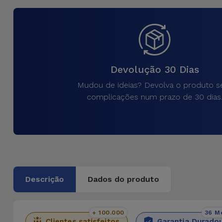
para
Outras
Telemóvel
Marcas
Gadgets
Ver
tudo
Devolução 30 Dias
Higiene
e Casa
Mudou de ideias? Devolva o produto 
complicações num prazo de 30 dias
Carteiras,
Bolsas e
Malas
Localizadores
e Acessórios
Descrição
Dados do produto
Mobilidade,
Auto e
+ 100.000
36 M
Clientes satisfeitos
Garantia Durado