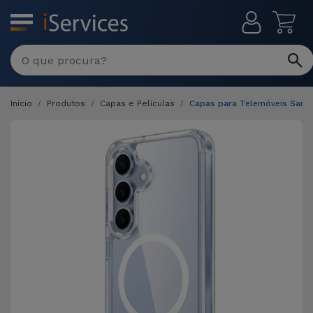
MENU
Início
Produtos
Capas e Películas
Capas para Telemóveis Sam