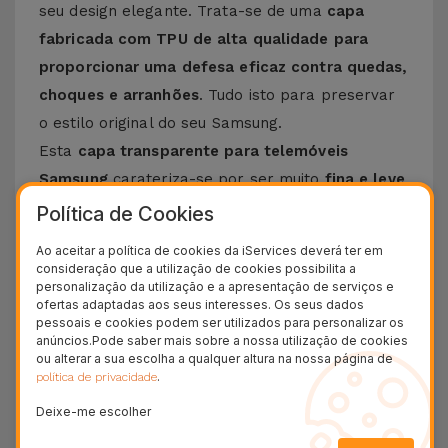
seu design elegante. Trata-se de uma
capa
fabricada com TPU de alta qualidade para
proporcionar uma defesa eficaz contra quedas,
choques e arranhões
. Tudo isto para preservar
o estilo original do seu Samsung.
Esta
capa transparente para telemóveis
Samsung
carateriza-se por ser muito
fina e leve
,
o que permite um manuseio confortável. Uma
Política de Cookies
forma de manter a estética intacta do
Ao aceitar a política de cookies da iServices deverá ter em
equipamento. Por ser flexível e resistente, este
consideração que a utilização de cookies possibilita a
personalização da utilização e a apresentação de serviços e
acessório
adapta-se na perfeição ao design do
ofertas adaptadas aos seus interesses. Os seus dados
Smartphone Samsung
. Tudo para garantir uma
pessoais e cookies podem ser utilizados para personalizar os
anúncios.Pode saber mais sobre a nossa utilização de cookies
proteção prolongada sem que seja adicionado
ou alterar a sua escolha a qualquer altura na nossa página de
volume desnecessário. Lembramos que o
.
política de privacidade
material TPU é reconhecido pela durabilidade,
Deixe-me escolher
mas também pela capacidade de absorver