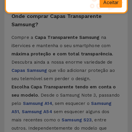
Aceitar
qualquer tipo de impacto.
Onde comprar Capas Transparente
Samsung?
Compre a
Capa Transparente Samsung
na
iServices e mantenha o seu smartphone com
máxima proteção e com total transparência
.
Descubra ainda a nossa enorme variedade de
Capas Samsung
que vão adicionar proteção ao
seu telemóvel sem perder o design.
Escolha Capa Transparente tendo em conta o
seu modelo
. Desde o Samsung Note 3, passando
pelo
Samsung A14
, sem esquecer o
Samsung
A51
,
Samsung A54
sem esquecer alguns dos
mais recentes como o
Samsung S23
, entre
outros. Independentemente do modelo que