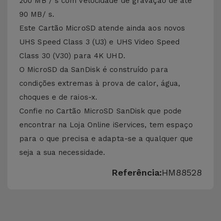
200 MB / s com velocidade de gravação de até
90 MB/ s.
Este Cartão MicroSD atende ainda aos novos
UHS Speed ​​Class 3 (U3) e UHS Video Speed ​​
Class 30 (V30) para 4K UHD.
O MicroSD da SanDisk é construído para
condições extremas à prova de calor, água,
choques e de raios-x.
Confie no Cartão MicroSD SanDisk que pode
encontrar na Loja Online iServices, tem espaço
para o que precisa e adapta-se a qualquer que
seja a sua necessidade.
Referência:
HM88528