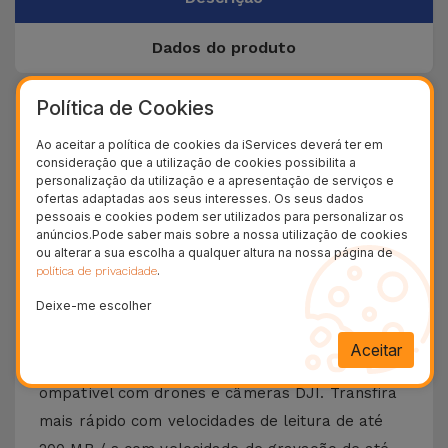
Dados do produto
Política de Cookies
+ 100.000
Clientes satisfeitos
Ao aceitar a política de cookies da iServices deverá ter em
consideração que a utilização de cookies possibilita a
36 Meses
personalização da utilização e a apresentação de serviços e
Garantia Duradoura
ofertas adaptadas aos seus interesses. Os seus dados
pessoais e cookies podem ser utilizados para personalizar os
24H
anúncios.Pode saber mais sobre a nossa utilização de cookies
Entrega Grátis
ou alterar a sua escolha a qualquer altura na nossa página de
.
política de privacidade
Encontre o Cartão MicroSD SanDisk
Deixe-me escolher
na iServices
Aceitar
Trata-se de um cartão MicroSD SanDisk
ompatível com drones e câmeras DJI. Transfira
mais rápido com velocidades de leitura de até