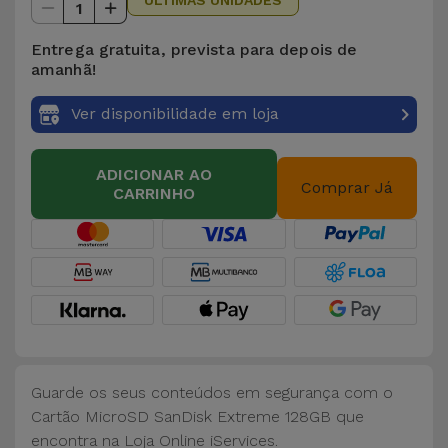
ÚLTIMAS UNIDADES
para
1
Outras
Telemóvel
Entrega gratuita, prevista para depois de
Marcas
amanhã!
Gadgets
Ver
Ver disponibilidade em loja
tudo
Higiene
e Casa
ADICIONAR AO
Comprar Já
CARRINHO
Carteiras,
Bolsas e
Malas
Localizadores
e Acessórios
Guarde os seus conteúdos em segurança com o
Mobilidade,
Cartão MicroSD SanDisk Extreme 128GB que
Auto e
encontra na Loja Online iServices.