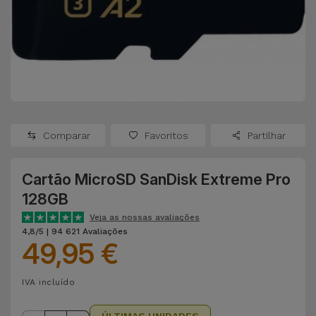
Apple Watch
Adaptadores
Samsung
Recondicionados
Capas e
Xiaomi
Samsung
Películas
Recondicionados
Huawei
Powerbanks
iMac
Recondicionados
Comparar
Favoritos
Partilhar
Oppo
Carregadores
Consolas
Cartão MicroSD SanDisk Extreme Pro
OnePlus
Auriculares
Recondicionadas
128GB
e Colunas
Google
Veja as nossas avaliações
Ver
4,8/5 | 94 621 Avaliações
49,95 €
Smartwatches
tudo
Dyson
e Braceletes
IVA incluído
TCL
Correntes