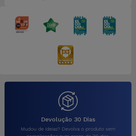
Bicicleta
Acessórios
de
Computador
Acessórios
iPad e
Tablet
Kids
Ver
tudo
Devolução 30 Dias
Mudou de ideias? Devolva o produto sem