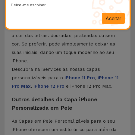
seu telemóvel. Deixe a sua personalidade
Deixe-me escolher
expressar-se, graças às suas cinco elegantes
Aceitar
cores e a possibilidade de incorporar uma
palavra até 6 caracteres. Poderá ainda escolher
a cor das letras: douradas, prateadas ou sem
cor. Se preferir, pode simplesmente deixar as
suas iniciais, dando um toque moderno ao seu
iPhone.
Descubra na iServices as nossas capas
personalizáveis para o
iPhone 11 Pro
,
iPhone 11
Pro Max
,
iPhone 12 Pro
e
i
Phone 12 Pro Max
.
Outros detalhes da Capa iPhone
Personalizada em Pele
As Capas em Pele Personalizáveis para o seu
iPhone oferecem um estilo único para além da