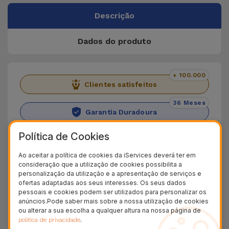
Descrição
Dados do produto
+ 100.000
Clientes satisfeitos
36 Meses
Garantia Duradoura
24H
Política de Cookies
Entrega Grátis
Ao aceitar a política de cookies da iServices deverá ter em
Capa iPhone Personalizada em Pele
consideração que a utilização de cookies possibilita a
personalização da utilização e a apresentação de serviços e
ofertas adaptadas aos seus interesses. Os seus dados
A Capa iPhone Personalizada em Pele oferece
pessoais e cookies podem ser utilizados para personalizar os
anúncios.Pode saber mais sobre a nossa utilização de cookies
mais do que uma proteção extra ao seu
ou alterar a sua escolha a qualquer altura na nossa página de
smartphone. Oferece um toque único de estilo ao
.
política de privacidade