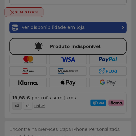
Bicicleta
0 / 50
SEM STOCK
Acessórios
de
Ver disponibilidade em loja
Computador
Produto Indisponível
Acessórios
iPad e
Tablet
Kids
Ver
19,98 €
por mês sem juros
tudo
x3
x4
+info*
Encontre na iServices Capa iPhone Personalizada