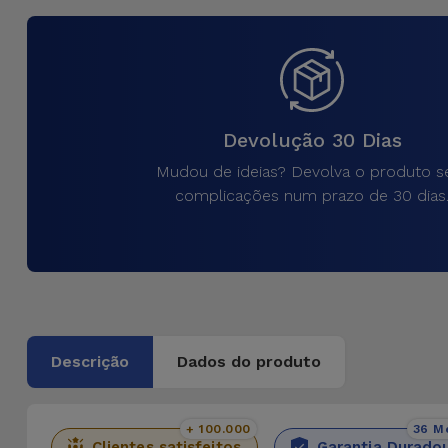
para
Outras
Telemóvel
Marcas
Gadgets
Ver
tudo
Devolução 30 Dias
Higiene
e Casa
Mudou de ideias? Devolva o produto 
complicações num prazo de 30 dias
Carteiras,
Bolsas e
Malas
Localizadores
e Acessórios
Descrição
Dados do produto
Mobilidade,
Auto e
+ 100.000
36 M
Clientes satisfeitos
Garantia Durado