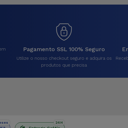
Pagamento SSL 100% Seguro
En
sem
.
Utilize o nosso checkout seguro e adquira os
Receb
produtos que precisa
eses
24H
ura