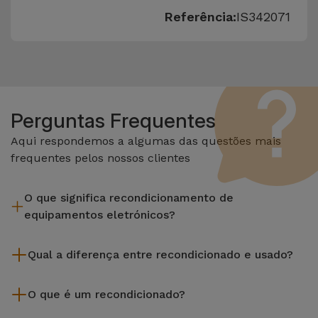
Referência:
IS342071
Perguntas Frequentes
Aqui respondemos a algumas das questões mais
frequentes pelos nossos clientes
O que significa recondicionamento de
equipamentos eletrónicos?
Recondicionar envolve várias etapas como a inspeção,
Qual a diferença entre recondicionado e usado?
limpeza sem esquecer a reparação de algum componente
com defeito. Vale lembrar que todos os equipamentos
Os recondicionados iServices são cuidadosamente testados
recondicionados da Services passam por vários e rigorosos
O que é um recondicionado?
e preparados por técnicos especializados para assegurar o
testes de qualidade e desempenho antes de serem
seu perfeito funcionamento. Ao contrário de um produto
Um produto Recondicionado trata-se de um equipamento