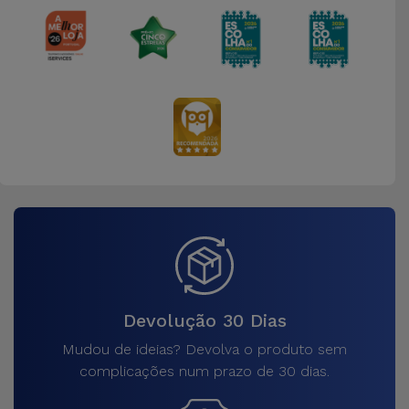
Bicicleta
Acessórios
de
Computador
Acessórios
iPad e
Tablet
Kids
Ver
tudo
Devolução 30 Dias
Mudou de ideias? Devolva o produto sem
complicações num prazo de 30 dias.