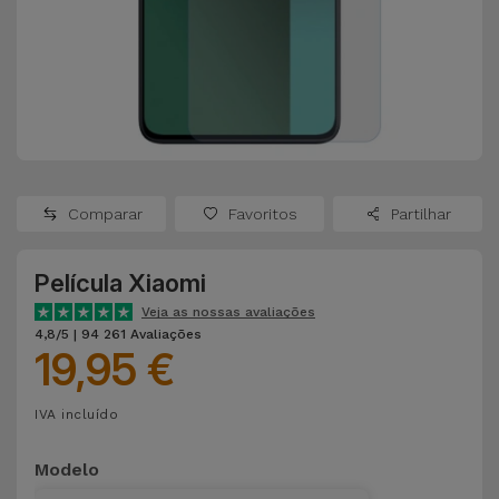
Apple Watch
Adaptadores
Samsung
Recondicionados
Capas e
Xiaomi
Samsung
Películas
Recondicionados
Huawei
Powerbanks
iMac
Recondicionados
Comparar
Favoritos
Partilhar
Oppo
Carregadores
Consolas
Película Xiaomi
OnePlus
Auriculares
Recondicionadas
Veja as nossas avaliações
e Colunas
4,8/5 | 94 261 Avaliações
Google
19,95 €
Ver
Smartwatches
tudo
Dyson
IVA incluído
e Braceletes
TCL
Modelo
Correntes