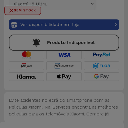
para
Outras
Telemóvel
SEM STOCK
Marcas
Gadgets
Ver disponibilidade em loja
Ver
tudo
Higiene
Produto Indisponível
e Casa
Carteiras,
Bolsas e
Malas
Localizadores
e Acessórios
Evite acidentes no ecrã do smartphone com as
Películas Xiaomi. Na iServices encontra as melhores
películas para os telemóveis Xiaomi. Compre já!
Mobilidade,
Auto e