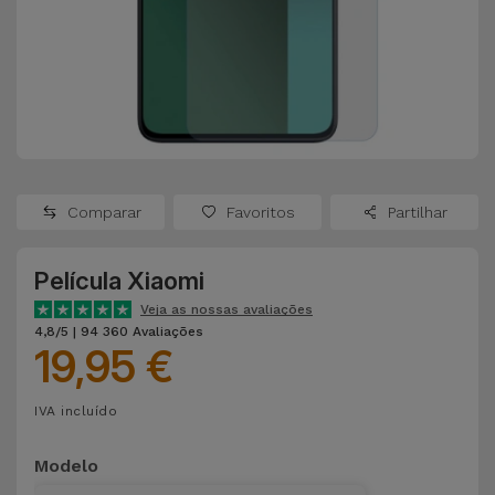
Apple Watch
Adaptadores
Samsung
Recondicionados
Capas e
Xiaomi
Samsung
Películas
Recondicionados
Huawei
Powerbanks
iMac
Recondicionados
Comparar
Favoritos
Partilhar
Oppo
Carregadores
Consolas
Película Xiaomi
OnePlus
Auriculares
Recondicionadas
Veja as nossas avaliações
e Colunas
4,8/5 | 94 360 Avaliações
Google
19,95 €
Ver
Smartwatches
tudo
Dyson
IVA incluído
e Braceletes
TCL
Modelo
Correntes