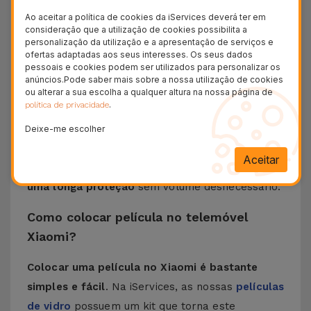
partir de materiais de alta qualidade, a
Película
Ao aceitar a política de cookies da iServices deverá ter em
consideração que a utilização de cookies possibilita a
Xiaomi
assegura proteção, mas também a
personalização da utilização e a apresentação de serviços e
melhor clareza de visualização sem esquecer a
ofertas adaptadas aos seus interesses. Os seus dados
pessoais e cookies podem ser utilizados para personalizar os
sensibilidade do toque.
anúncios.Pode saber mais sobre a nossa utilização de cookies
Na iServices encontra
películas compatíveis
ou alterar a sua escolha a qualquer altura na nossa página de
.
política de privacidade
com vários modelos
, como o Redmi Note 13,
Poco F3, Xiaomi 13, entre outros.
Deixe-me escolher
Independentemente do seu modelo de telemóvel
Aceitar
Xiaomi, o
ajuste é perfeito com a garantia de
uma longa proteção
sem volume desnecessário.
Como colocar película no telemóvel
Xiaomi?
Colocar uma película no Xiaomi é bastante
simples e fácil
. Na iServices, as nossas
películas
de vidro
possuem um kit que torna este