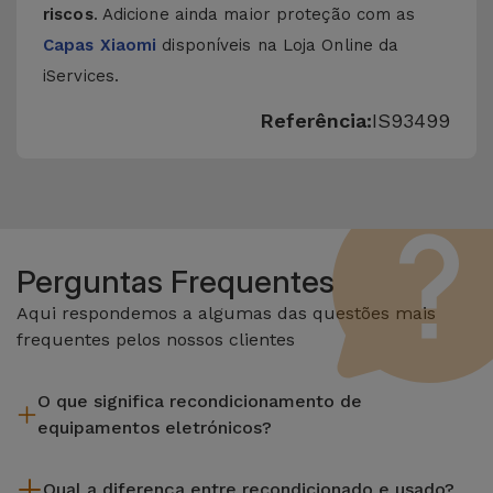
riscos
. Adicione ainda maior proteção com as
Capas Xiaomi
disponíveis na Loja Online da
iServices.
Referência:
IS93499
Perguntas Frequentes
Aqui respondemos a algumas das questões mais
frequentes pelos nossos clientes
O que significa recondicionamento de
equipamentos eletrónicos?
Recondicionar envolve várias etapas como a inspeção,
Qual a diferença entre recondicionado e usado?
limpeza sem esquecer a reparação de algum componente