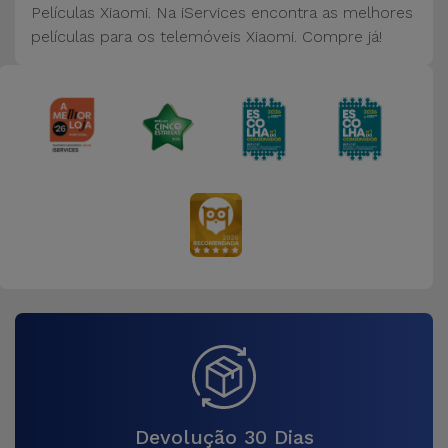
Bicicleta
Películas Xiaomi. Na iServices encontra as melhores
películas para os telemóveis Xiaomi. Compre já!
Acessórios
de
Computador
Acessórios
iPad e
Tablet
Kids
Ver
tudo
Devolução 30 Dias