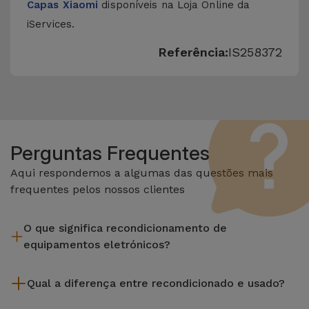
Capas Xiaomi
disponíveis na Loja Online da
iServices.
Referência:
IS258372
Perguntas Frequentes
Aqui respondemos a algumas das questões mais
frequentes pelos nossos clientes
O que significa recondicionamento de
equipamentos eletrónicos?
Recondicionar envolve várias etapas como a inspeção,
Qual a diferença entre recondicionado e usado?
limpeza sem esquecer a reparação de algum componente
com defeito. Vale lembrar que todos os equipamentos
Os recondicionados iServices são cuidadosamente testados