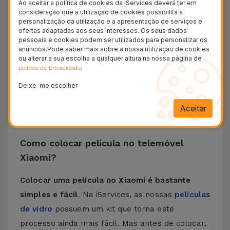
Ao aceitar a política de cookies da iServices deverá ter em
Xiaomi
assegura proteção, mas também a
consideração que a utilização de cookies possibilita a
melhor clareza de visualização sem esquecer a
personalização da utilização e a apresentação de serviços e
ofertas adaptadas aos seus interesses. Os seus dados
sensibilidade do toque.
pessoais e cookies podem ser utilizados para personalizar os
Na iServices encontra
películas compatíveis
anúncios.Pode saber mais sobre a nossa utilização de cookies
ou alterar a sua escolha a qualquer altura na nossa página de
com vários modelos
, como o Redmi Note 13,
.
política de privacidade
Poco F3, Xiaomi 13, entre outros.
Deixe-me escolher
Independentemente do seu modelo de telemóvel
Xiaomi, o
ajuste é perfeito com a garantia de
Aceitar
uma longa proteção
sem volume desnecessário.
Como colocar película no telemóvel
Xiaomi?
Colocar uma película no Xiaomi é bastante
simples e fácil
. Na iServices, as nossas
películas
de vidro
possuem um kit que torna este
processo ainda mais fácil. Mas antes de colocar,