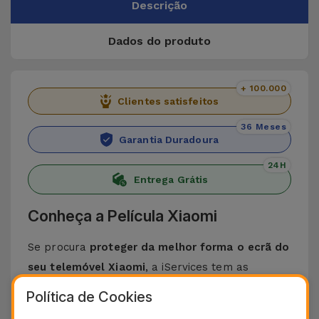
Descrição
Dados do produto
+ 100.000
Clientes satisfeitos
36 Meses
Garantia Duradoura
24H
Entrega Grátis
Conheça a Película Xiaomi
Se procura
proteger da melhor forma o ecrã do
seu telemóvel Xiaomi
, a iServices tem as
melhores películas de vidro para si. Fabricada a
Política de Cookies
partir de materiais de alta qualidade, a
Película