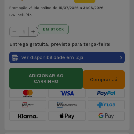
para
Outras
Promoção válida online de
15/07/2026
a
31/08/2026
.
Telemóvel
Marcas
IVA incluído
Gadgets
EM STOCK
Ver
1
tudo
Higiene
Entrega gratuita, prevista para terça-feira!
e Casa
Ver disponibilidade em loja
Carteiras,
Bolsas e
ADICIONAR AO
Comprar Já
Malas
CARRINHO
Localizadores
e Acessórios
Mobilidade,
Auto e