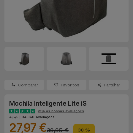
Apple Watch
Adaptadores
Samsung
Recondicionados
Capas e
Xiaomi
Samsung
Películas
Recondicionados
Huawei
Powerbanks
iMac
Recondicionados
Oppo
Carregadores
Consolas
OnePlus
Auriculares
Recondicionadas
Comparar
Favoritos
Partilhar
e Colunas
Google
Ver
Mochila Inteligente Lite iS
Smartwatches
tudo
Dyson
e Braceletes
Veja as nossas avaliações
4,8/5 | 94 360 Avaliações
27,97 €
TCL
Correntes
39,95 €
30 %