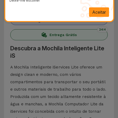
Deixe-me escolher
+ 100.000
Clientes satisfeitos
Aceitar
36 Meses
Garantia Duradoura
24H
Entrega Grátis
Descubra a Mochila Inteligente Lite
iS
A Mochila Inteligente iServices Lite oferece um
design clean e moderno, com vários
compartimentos para transportar o seu portátil
e outros materiais de trabalho para todo o lado.
Produzida com um tecido altamente resistente à
água e manchas, a Mochila Computador Lite da
iServices foi concebida com o intuito de tornar