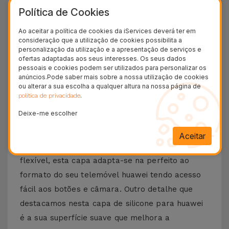
Política de Cookies
24H
Entrega Grátis
Ao aceitar a política de cookies da iServices deverá ter em
consideração que a utilização de cookies possibilita a
personalização da utilização e a apresentação de serviços e
Conheça a Capa Huawei em Silicone
ofertas adaptadas aos seus interesses. Os seus dados
pessoais e cookies podem ser utilizados para personalizar os
Tem um Smartphone Huawei e quer protegê-lo
anúncios.Pode saber mais sobre a nossa utilização de cookies
ou alterar a sua escolha a qualquer altura na nossa página de
da melhor forma? Na iServices encontra a Capa
.
política de privacidade
de silicone para Huawei que é sinónimo de
Deixe-me escolher
segurança que não compromete o design
original.
Aceitar
Criada a partir de silicone resistente, mas muito
flexível, esta capa adapta-se na perfeito ao
formato do seu telemóvel huawei tendo acesso
fácil aos botões e câmara. Outro detalhe que
destacamos nesta capa de silicone para huawei
é a sua superfície suave que melhora a