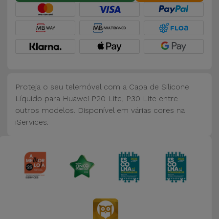
Bicicleta
Acessórios
de
Computador
Acessórios
Proteja o seu telemóvel com a Capa de Silicone
iPad e
Líquido para Huawei P20 Lite, P30 Lite entre
Tablet
outros modelos. Disponível em várias cores na
iServices.
Kids
Ver
tudo