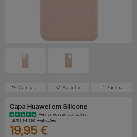
Apple Watch
Adaptadores
Samsung
Recondicionados
Capas e
Xiaomi
Samsung
Películas
Recondicionados
Huawei
Powerbanks
iMac
Recondicionados
Oppo
Carregadores
Consolas
OnePlus
Auriculares
Recondicionadas
Comparar
Favoritos
Partilhar
e Colunas
Google
Ver
Capa Huawei em Silicone
Smartwatches
tudo
Dyson
e Braceletes
Veja as nossas avaliações
4,8/5 | 94 360 Avaliações
19,95 €
TCL
Correntes