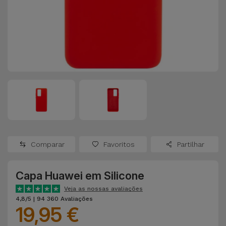
Apple Watch
Adaptadores
Samsung
Recondicionados
Capas e
Xiaomi
Samsung
Películas
Recondicionados
Huawei
Powerbanks
iMac
Recondicionados
Oppo
Carregadores
Consolas
OnePlus
Auriculares
Recondicionadas
Comparar
Favoritos
Partilhar
e Colunas
Google
Ver
Capa Huawei em Silicone
Smartwatches
tudo
Dyson
e Braceletes
Veja as nossas avaliações
4,8/5 | 94 360 Avaliações
19,95 €
TCL
Correntes