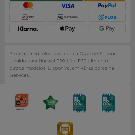
Bicicleta
Acessórios
de
Computador
Acessórios
Proteja o seu telemóvel com a Capa de Silicone
iPad e
Líquido para Huawei P20 Lite, P30 Lite entre
Tablet
outros modelos. Disponível em várias cores na
iServices.
Kids
Ver
tudo