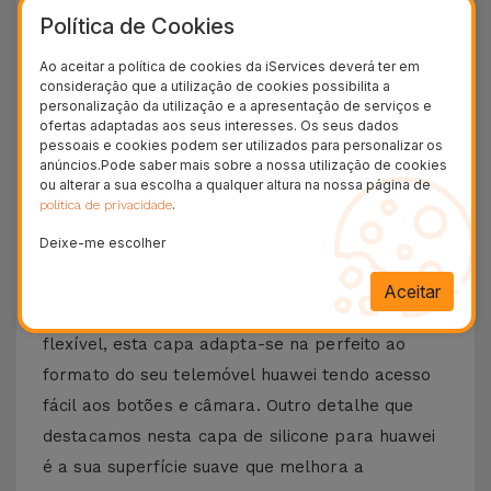
Política de Cookies
24H
Entrega Grátis
Ao aceitar a política de cookies da iServices deverá ter em
consideração que a utilização de cookies possibilita a
personalização da utilização e a apresentação de serviços e
Conheça a Capa Huawei em Silicone
ofertas adaptadas aos seus interesses. Os seus dados
pessoais e cookies podem ser utilizados para personalizar os
Tem um Smartphone Huawei e quer protegê-lo
anúncios.Pode saber mais sobre a nossa utilização de cookies
ou alterar a sua escolha a qualquer altura na nossa página de
da melhor forma? Na iServices encontra a Capa
.
política de privacidade
de silicone para Huawei que é sinónimo de
Deixe-me escolher
segurança que não compromete o design
original.
Aceitar
Criada a partir de silicone resistente, mas muito
flexível, esta capa adapta-se na perfeito ao
formato do seu telemóvel huawei tendo acesso
fácil aos botões e câmara. Outro detalhe que
destacamos nesta capa de silicone para huawei
é a sua superfície suave que melhora a