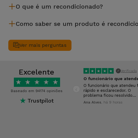
O que é um recondicionado?
equipamento recondicionado da iServices oferece uma maior f
desempenho.
Um produto Recondicionado trata-se de um equipamento que f
Como saber se um produto é recondici
de leasing ou de renovação de equipamentos empresariais. O
apresentar ligeiras ou nenhumas marcas de uso e por isso 
Um equipamento é Recondicionado quando apresenta um packagi
Antes de chegarem até si, todos os dispositivos Recondicion
Ver mais perguntas
40 parâmetros, nomeadamente no que respeita a todos os seu
Excelente
★
★
★
★
★
Verificada
✓
★
★
★
★
★
‹
O funcionário que atendeu f
rápido e esclarecedor. O
Baseado em 94174 opiniões
problema ficou resolvido…
★
Trustpilot
Ana Alves
, há 9 horas