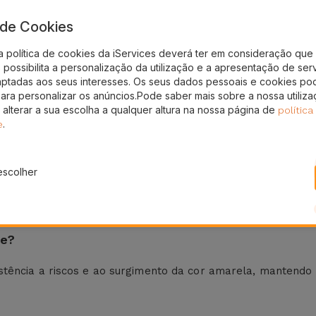
a de Cookies
eses
24H
ura
Entrega Grátis
a política de cookies da iServices deverá ter em consideração que 
possibilita a personalização da utilização e a apresentação de ser
elemóveis Oppo
aptadas aos seus interesses. Os seus dados pessoais e cookies po
para personalizar os anúncios.Pode saber mais sobre a nossa utiliz
 alterar a sua escolha a qualquer altura na nossa página de
om a qualidade das
Capas Transparentes para o telemóvel
política
.
e
o seu telemóvel ficará a salvo de quedas inesperadas ou e
com base em materiais de grande qualidade que asseguram 
escolher
po de quedas, riscos ou impactos
do dia a dia. Para além 
ansparência irá realçar ainda mais a cor e o acabamento do
te?
tência a riscos e ao surgimento da cor amarela, mantendo