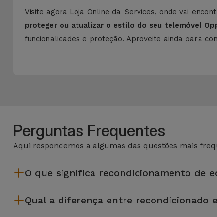
Visite agora Loja Online da iServices, onde vai enco
proteger ou atualizar o estilo do seu telemóvel Op
funcionalidades e proteção. Aproveite ainda para c
Perguntas Frequentes
Aqui respondemos a algumas das questões mais frequ
O que significa recondicionamento de 
Recondicionar envolve várias etapas como a inspeção, limp
Qual a diferença entre recondicionado 
da Services passam por vários e rigorosos testes de quali
Os recondicionados iServices são cuidadosamente testados e