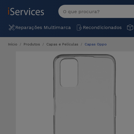
MENU
Ver
tudo
Reparações Multimarca
Recondicionados
Início
Produtos
Capas e Películas
Capas Oppo