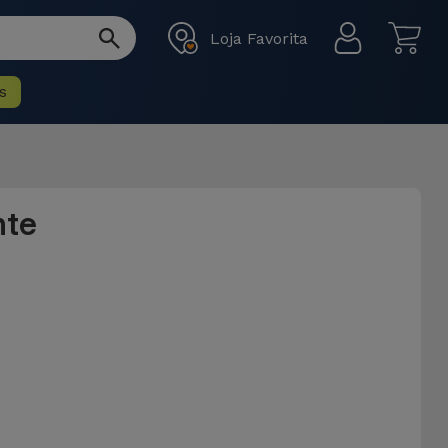
Loja Favorita
s
nte