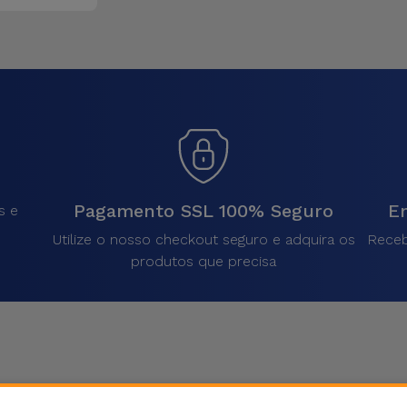
Pagamento SSL 100% Seguro
En
s e
Utilize o nosso checkout seguro e adquira os
Receb
produtos que precisa