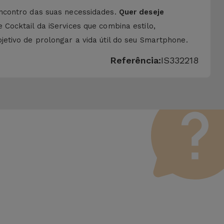
contro das suas necessidades.
Quer deseje
e Cocktail da iServices que combina estilo,
etivo de prolongar a vida útil do seu Smartphone.
Referência:
IS332218
 Vale lembrar que todos os equipamentos recondicionados
erfeito funcionamento. Ao contrário de um produto usado, um