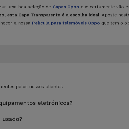
ntrar uma boa seleção de
Capas Oppo
que certamente vão en
po, esta Capa Transparente é a escolha ideal
. Aposte nest
onhecer a nossa
Película para telemóveis Oppo
que tem o obj
entes pelos nossos clientes
equipamentos eletrónicos?
eza sem esquecer a reparação de algum componente com defeito.
e usado?
dade e desempenho antes de serem colocados à venda.
 preparados por técnicos especializados para assegurar o seu p