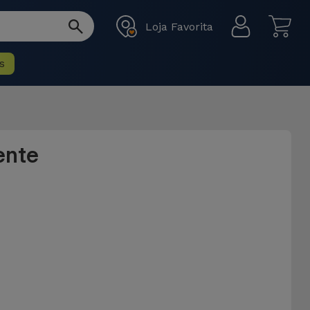
Loja Favorita
s
ente