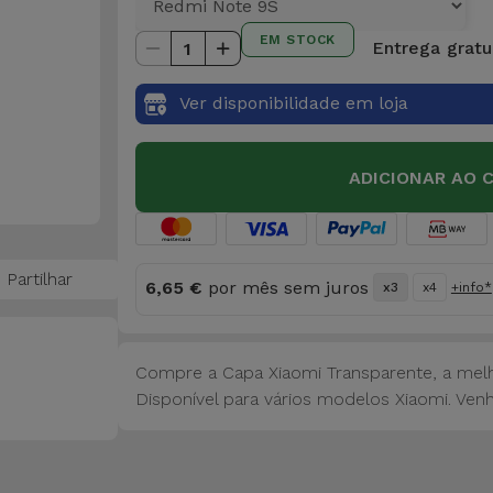
EM STOCK
Entrega gratui
1
Ver disponibilidade em loja
ADICIONAR AO 
Partilhar
6,65 €
por mês sem juros
x3
x4
+info*
Compre a Capa Xiaomi Transparente, a melh
Disponível para vários modelos Xiaomi. Venha