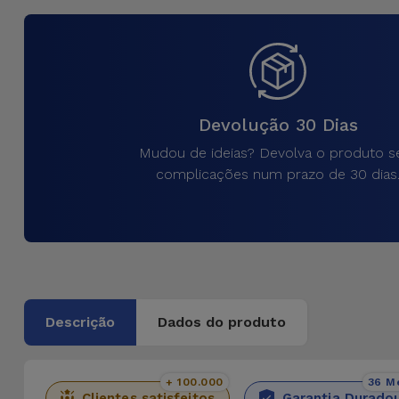
para
Outras
Telemóvel
Marcas
Gadgets
Ver
tudo
Devolução 30 Dias
Higiene
e Casa
Mudou de ideias? Devolva o produto 
complicações num prazo de 30 dias
Carteiras,
Bolsas e
Malas
Localizadores
e Acessórios
Descrição
Dados do produto
Mobilidade,
Auto e
+ 100.000
36 M
Clientes satisfeitos
Garantia Durado