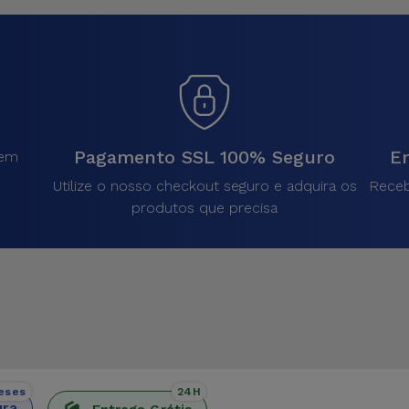
Pagamento SSL 100% Seguro
En
sem
.
Utilize o nosso checkout seguro e adquira os
Receb
produtos que precisa
eses
24H
ura