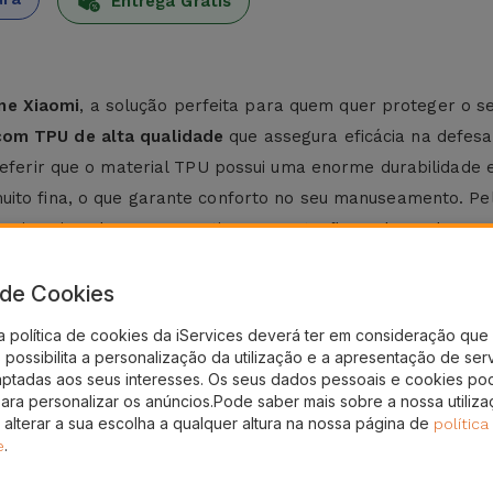
Entrega Grátis
ne Xiaomi
, a solução perfeita para quem quer proteger o 
com TPU de alta qualidade
que assegura eficácia na defesa
 referir que o material TPU possui uma enorme durabilidade 
ito fina, o que garante conforto no seu manuseamento. Pelo 
 Xiaomi. Tudo para garantir uma proteção prolongada sem 
a de Cookies
 Xiaomi na iServices e
mantenha o equipamento sempre pr
a política de cookies da iServices deverá ter em consideração que 
dicionam proteção sem perder o design do telemóvel. Opt
possibilita a personalização da utilização e a apresentação de ser
aptadas aos seus interesses. Os seus dados pessoais e cookies po
 desde o Note 9T, passando pelo Xiaomi 13, Xiaomi 14, sem
para personalizar os anúncios.Pode saber mais sobre a nossa utiliz
res soluções para o seu telemóvel
, como é o caso da
Pelíc
 alterar a sua escolha a qualquer altura na nossa página de
política
.
e
eu equipamento.