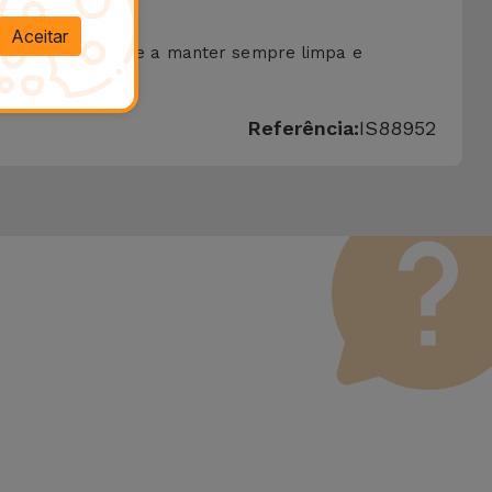
Aceitar
 com o objetivo de a manter sempre limpa e
Referência:
IS88952
 Vale lembrar que todos os equipamentos recondicionados
erfeito funcionamento. Ao contrário de um produto usado, um