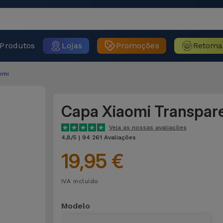
Produtos
Lojas
Promoções
Retoma
omi
Capa Xiaomi Transpar
Veja as nossas avaliações
4,8/5 | 94 261 Avaliações
19,95 €
IVA incluído
Modelo