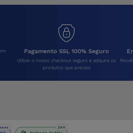
Pagamento SSL 100% Seguro
En
sem
.
Utilize o nosso checkout seguro e adquira os
Receb
produtos que precisa
eses
24H
ura