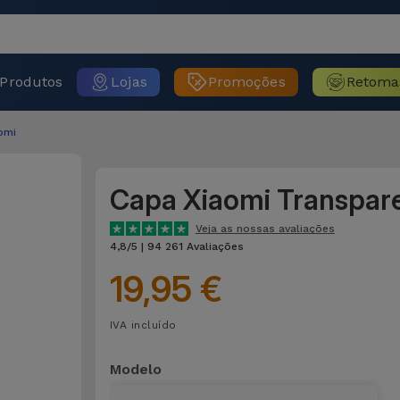
Produtos
Lojas
Promoções
Retoma
omi
Capa Xiaomi Transpar
Veja as nossas avaliações
4,8/5 | 94 261 Avaliações
19,95 €
IVA incluído
Modelo