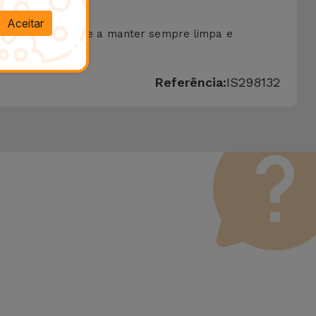
Aceitar
 com o objetivo de a manter sempre limpa e
Referência:
IS298132
 Vale lembrar que todos os equipamentos recondicionados
erfeito funcionamento. Ao contrário de um produto usado, um