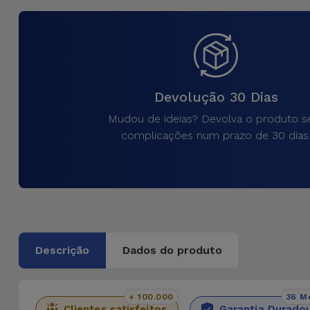
para
Outras
Telemóvel
Marcas
Gadgets
Ver
tudo
Devolução 30 Dias
Higiene
e Casa
Mudou de ideias? Devolva o produto 
complicações num prazo de 30 dias
Carteiras,
Bolsas e
Malas
Localizadores
e Acessórios
Descrição
Dados do produto
Mobilidade,
Auto e
+ 100.000
36 M
Clientes satisfeitos
Garantia Durado