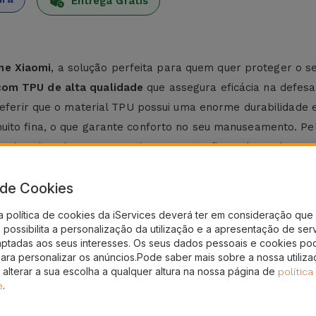
Entrega Grátis
ne Xiaomi
, a solução perfeita para quem quer proteger o 
com TPU de alta qualidade
que assegura eficácia na defesa
 referir que o material TPU possui uma enorme durabilidade 
ito fina, o que garante conforto no seu manuseamento. Pelo 
 Xiaomi. Tudo para garantir uma proteção prolongada sem 
a de Cookies
 Xiaomi na iServices e
mantenha o equipamento sempre pr
a política de cookies da iServices deverá ter em consideração que 
dicionam proteção sem perder o design do telemóvel. Opt
possibilita a personalização da utilização e a apresentação de ser
aptadas aos seus interesses. Os seus dados pessoais e cookies po
 desde o Note 9T, passando pelo Xiaomi 13, Xiaomi 14, sem
para personalizar os anúncios.Pode saber mais sobre a nossa utiliz
res soluções para o seu telemóvel
, como é o caso da
Pelíc
 alterar a sua escolha a qualquer altura na nossa página de
política
.
e
eu equipamento.