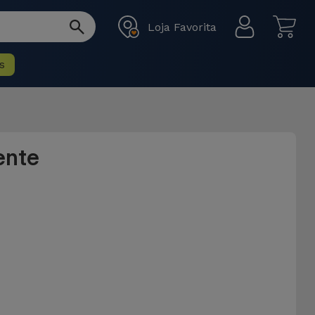
Loja Favorita
s
ente