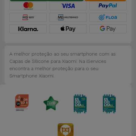
Bicicleta
Acessórios
de
Computador
Acessórios
A melhor proteção ao seu smartphone com as
iPad e
Capas de Silicone para Xiaomi. Na iServices
Tablet
encontra a melhor proteção para o seu
Smartphone Xiaomi.
Kids
Ver
tudo