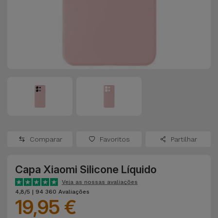
Apple Watch
Adaptadores
Samsung
Recondicionados
Capas e
Xiaomi
Samsung
Películas
Recondicionados
Huawei
Powerbanks
iMac
Recondicionados
Oppo
Carregadores
Consolas
OnePlus
Auriculares
Recondicionadas
Comparar
Favoritos
Partilhar
e Colunas
Google
Ver
Capa Xiaomi Silicone Líquido
Smartwatches
tudo
Dyson
e Braceletes
Veja as nossas avaliações
4,8/5 | 94 360 Avaliações
19,95 €
TCL
Correntes