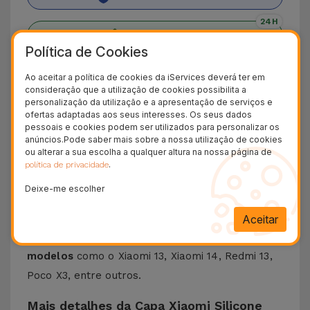
24H
Entrega Grátis
Política de Cookies
Encontre a Capa Xiaomi Silicone na
Ao aceitar a política de cookies da iServices deverá ter em
iServices
consideração que a utilização de cookies possibilita a
personalização da utilização e a apresentação de serviços e
ofertas adaptadas aos seus interesses. Os seus dados
As Capas Xiaomi da iServices têm um
design e
pessoais e cookies podem ser utilizados para personalizar os
proteção com o objetivo de fazer frente a
anúncios.Pode saber mais sobre a nossa utilização de cookies
ou alterar a sua escolha a qualquer altura na nossa página de
todas as quedas
que podem acontecer
.
política de privacidade
diariamente. O material em silicone líquido
Deixe-me escolher
garante que o telemóvel não escorregue da mão
e é antiderrapante em superficies horizontais.
Aceitar
Esta
Capa Silicone é compatível com os
modelos
como o Xiaomi 13, Xiaomi 14, Redmi 13,
Poco X3, entre outros.
Mais detalhes da Capa Xiaomi Silicone