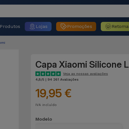
Produtos
Lojas
Promoções
Retoma
omi
Capa Xiaomi Silicone L
Veja as nossas avaliações
4,8/5 | 94 261 Avaliações
19,95 €
IVA incluído
Modelo