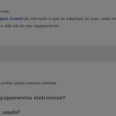
úmido.
apas Xiaomi
do mercado e que se adaptam às suas reais ne
 vida útil do seu equipamento.
entes pelos nossos clientes
equipamentos eletrónicos?
eza sem esquecer a reparação de algum componente com defeito.
e usado?
dade e desempenho antes de serem colocados à venda.