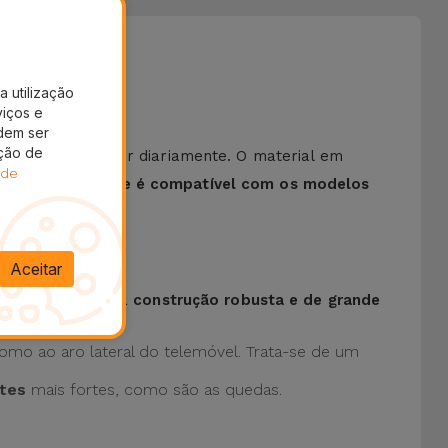
a utilização
viços e
dem ser
ação de
podem acontecer diariamente. O material em
 de
Esta
Capa Silicone é compatível com os modelos
Aceitar
omi conta com uma
construção robusta e de grande
como ao aro lateral do telemóvel. Trata-se de um
ates
mais fortes, como são as quedas.