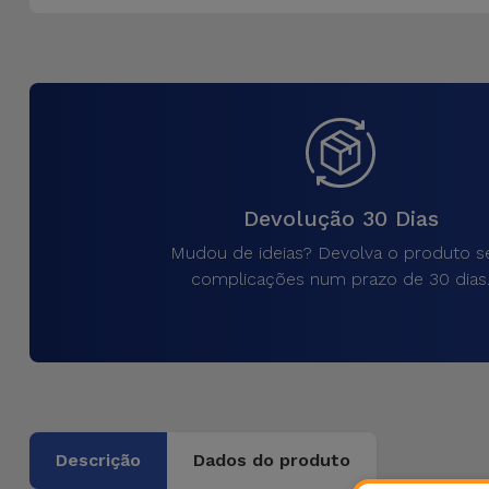
Bicicleta
Acessórios
de
Computador
Acessórios
iPad e
Devolução 30 Dias
Tablet
Mudou de ideias? Devolva o produto 
complicações num prazo de 30 dias
Kids
Ver
tudo
Descrição
Dados do produto