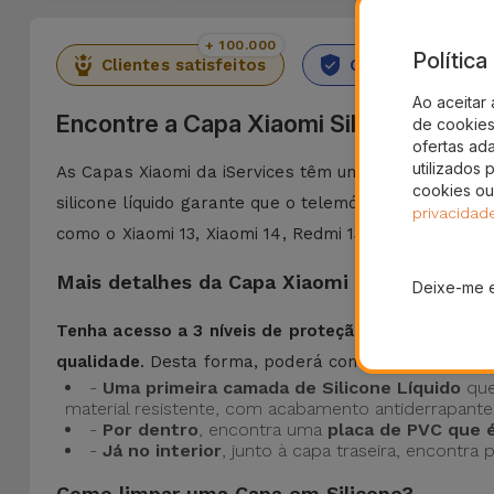
+ 100.000
36 M
Polític
Clientes satisfeitos
Garantia Durado
Ao aceitar 
Encontre a Capa Xiaomi Silicone na iSe
de cookies 
ofertas ad
utilizados 
As Capas Xiaomi da iServices têm um
design e prote
cookies ou
silicone líquido garante que o telemóvel não escorr
privacidad
como o Xiaomi 13, Xiaomi 14, Redmi 13, Poco X3, entre
Mais detalhes da Capa Xiaomi Silicone Líqui
Deixe-me 
Tenha acesso a 3 níveis de proteção com as Capas 
qualidade
. Desta forma, poderá contar com:
-
Uma primeira camada de Silicone Líquido
que
material resistente, com acabamento antiderrapante
-
Por dentro
, encontra uma
placa de PVC que 
-
Já no interior
, junto à capa traseira, encontra
Como limpar uma Capa em Silicone?