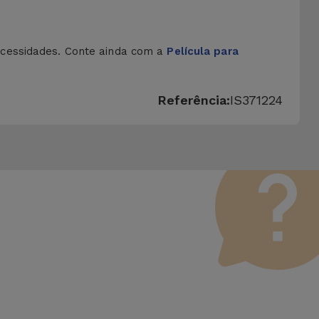
cessidades. Conte ainda com a
Película para
Referência:
IS371224
 Vale lembrar que todos os equipamentos recondicionados