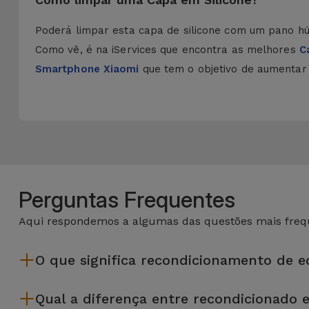
Poderá limpar esta capa de silicone com um pano h
Como vê, é na iServices que encontra as melhores
C
Smartphone Xiaomi
que tem o objetivo de aumentar a
Perguntas Frequentes
Aqui respondemos a algumas das questões mais frequ
O que significa recondicionamento de 
Recondicionar envolve várias etapas como a inspeção, limp
Qual a diferença entre recondicionado 
da Services passam por vários e rigorosos testes de quali