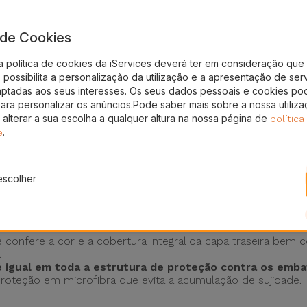
eses
24H
a de Cookies
ura
Entrega Grátis
a política de cookies da iServices deverá ter em consideração que 
rvices
possibilita a personalização da utilização e a apresentação de ser
aptadas aos seus interesses. Os seus dados pessoais e cookies po
para personalizar os anúncios.Pode saber mais sobre a nossa utiliz
ção com o objetivo de fazer frente a todas as quedas
que 
 alterar a sua escolha a qualquer altura na nossa página de
política
egue da mão e é antiderrapante em superficies horizontais. 
.
e
 outros.
do
escolher
Silicone da iServices
. Este acessório para telemóveis Xia
 confere a cor e a cobertura integral da capa traseira bem 
.
é igual em toda a estrutura de proteção contra os emb
 proteção em microfibra que evita a acumulação de sujidade.