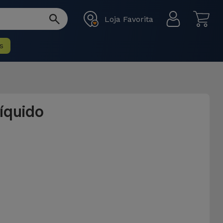
Loja Favorita
s
íquido