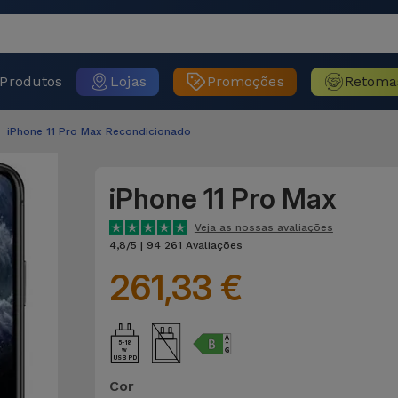
Produtos
Lojas
Promoções
Retoma
iPhone 11 Pro Max Recondicionado
iPhone 11 Pro Max
Veja as nossas avaliações
4,8/5 | 94 261 Avaliações
261,33 €
5-18
USB PD
Cor