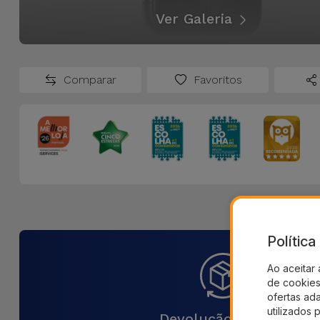
Ver Galeria
Comparar
Favoritos
Polític
Ao aceitar 
de cookies 
ofertas ad
utilizados 
Devolução 30 Dias