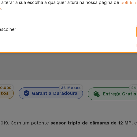
 alterar a sua escolha a qualquer altura na nossa página de
política
Pagamento SSL 100% Seguro
En
.
sem
e
.
Utilize o nosso checkout seguro e adquira os
Receb
produtos que precisa
escolher
00.000
36 Meses
24
itos
Garantia Duradoura
Entrega Grátis
2019. Com um potente
sensor triplo de câmaras de 12 MP
, 