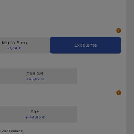
Muito Bom
Excelente
-7,84 €
256 GB
+46,67 €
Sim
+ 44,95 €
e capacidade.