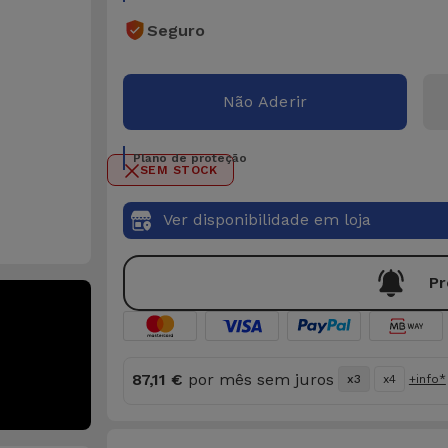
Seguro
Não Aderir
Plano de proteção
SEM STOCK
Ver disponibilidade em loja
Pr
87,11 €
por mês sem juros
x3
x4
+info*