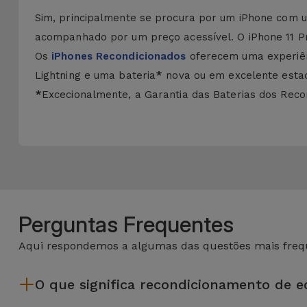
Sim, principalmente se procura por um iPhone com u
acompanhado por um preço acessível. O iPhone 11 Pr
Os
iPhones Recondicionados
oferecem uma experiên
Lightning e uma bateria
*
nova ou em excelente estado
*
Excecionalmente, a Garantia das Baterias dos Recon
Perguntas Frequentes
Aqui respondemos a algumas das questões mais frequ
O que significa recondicionamento de 
Recondicionar envolve várias etapas como a inspeção, limp