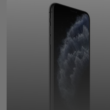
Bicicleta
Acessórios
de
Computador
Acessórios
iPad e
Tablet
Kids
Ver
tudo