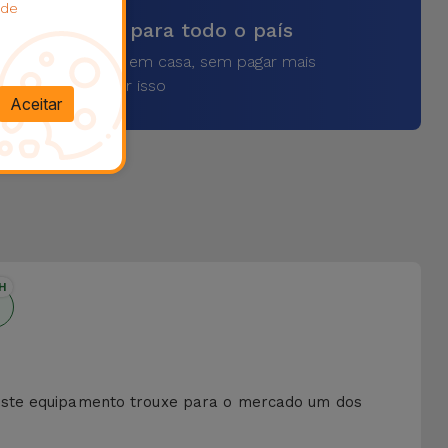
 de
vios rápidos para todo o país
a o seu produto em casa, sem pagar mais
por isso
Aceitar
H
este equipamento trouxe para o mercado um dos