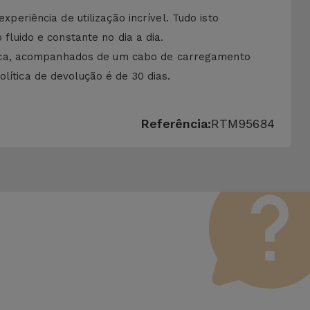
riência de utilização incrível. Tudo isto
uido e constante no dia a dia.
sica, acompanhados de um cabo de carregamento
lítica de devolução é de 30 dias.
Referência:
RTM95684
 Vale lembrar que todos os equipamentos recondicionados