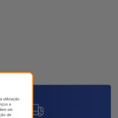
a utilização
viços e
dem ser
ação de