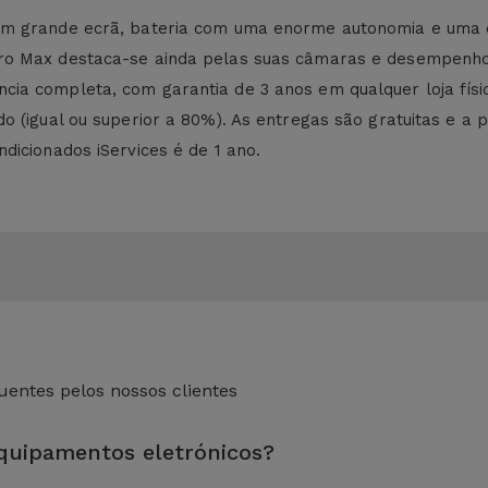
m grande ecrã, bateria com uma enorme autonomia e uma expe
o Max destaca-se ainda pelas suas câmaras e desempenho fl
cia completa, com garantia de 3 anos em qualquer loja fí
 (igual ou superior a 80%). As entregas são gratuitas e a po
dicionados iServices é de 1 ano.
entes pelos nossos clientes
equipamentos eletrónicos?
eza sem esquecer a reparação de algum componente com defeito.