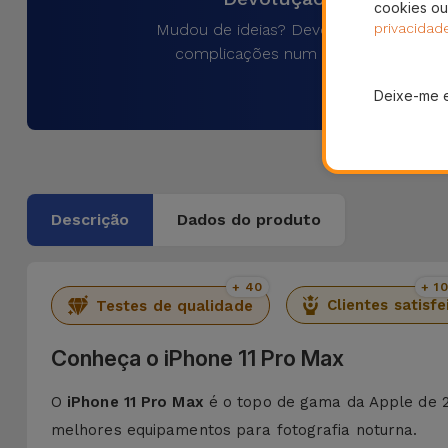
cookies ou
Mudou de ideias? Devolva o produto 
privacidad
complicações num prazo de 30 dias
Deixe-me 
Descrição
Dados do produto
+ 40
+ 1
Clientes satisfe
Testes de qualidade
Conheça o iPhone 11 Pro Max
O
iPhone 11 Pro Max
é o topo de gama da Apple de 
melhores equipamentos para fotografia noturna.