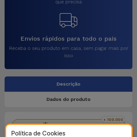
que precisa
Envios rápidos para todo o país
Receba o seu produto em casa, sem pagar mais por
isso
Descrição
Dados do produto
+ 100.000
Clientes satisfeitos
Política de Cookies
36 Meses