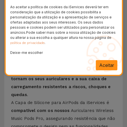
Garantia Duradoura
Ao aceitar a política de cookies da iServices deverá ter em
consideração que a utilização de cookies possibilita a
24H
personalização da utilização e a apresentação de serviços e
Entrega Grátis
ofertas adaptadas aos seus interesses. Os seus dados
pessoais e cookies podem ser utilizados para personalizar os
anúncios.Pode saber mais sobre a nossa utilização de cookies
Conheça a Capa de Silicone para
ou alterar a sua escolha a qualquer altura na nossa página de
AirPods
.
política de privacidade
Deixe-me escolher
Encontre a
Capa de Silicone para AirPods
que
mais se adequa ao seu estilo! Feitas
em silicone
Aceitar
líquido leve, moldável e elegante
, estas capas
tornam os seus auriculares e a sua caixa de
carregamento resistentes a riscos, choques e
quedas
.
A Capa de Silicone para AirPods da iServices é
compatível com os nossos
Auriculares Wireless
Music Pods Pro
, assegurando resistência que não
compromete o design nem as funcionalidades.