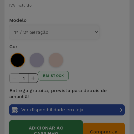
para
IVA incluído
Outras
Telemóvel
Marcas
Modelo
Gadgets
Ver
tudo
Higiene
Cor
e Casa
Carteiras,
Bolsas e
EM STOCK
1
Malas
Entrega gratuita, prevista para depois de
Localizadores
amanhã!
e Acessórios
Ver disponibilidade em loja
Mobilidade,
Auto e
ADICIONAR AO
Comprar Já
CARRINHO