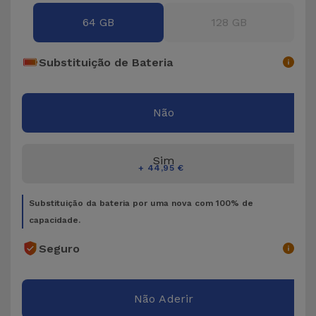
Bicicleta
64 GB
128 GB
Acessórios
de
Substituição de Bateria
Computador
Acessórios
Não
iPad e
Tablet
Sim
+ 44,95 €
Kids
Substituição da bateria por uma nova com 100% de
capacidade.
Ver
tudo
Seguro
Não Aderir