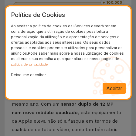
+ 100.000
Clientes satisfeitos
Política de Cookies
36 Meses
Garantia Duradoura
Ao aceitar a política de cookies da iServices deverá ter em
consideração que a utilização de cookies possibilita a
24H
personalização da utilização e a apresentação de serviços e
Entrega Grátis
ofertas adaptadas aos seus interesses. Os seus dados
pessoais e cookies podem ser utilizados para personalizar os
anúncios.Pode saber mais sobre a nossa utilização de cookies
Conheça o iPhone 11
ou alterar a sua escolha a qualquer altura na nossa página de
.
política de privacidade
Lançado em 2019, o
Apple 11
foi apresentado
Deixe-me escolher
com um design semelhante ao
iPhone XR
, um
equipamento que apresenta especificações
Aceitar
bastante semelhantes aos topo de gama do
mesmo ano. Com um
sensor duplo de 12 MP
num novo módulo quadrado
, este equipamento
da Apple eleva não só a fasquia em termos de
qualidade de foto e vídeo, como também abriu