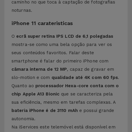
caminho no que toca à captação de fotografias
noturnas.
iPhone 11 carateristicas
O
ecrã super retina IPS LCD de 6,1 polegadas
mostra-se como uma bela opção para ver os
seus conteúdos favoritos. Falar deste
smartphone é falar do primeiro iPhone com
câmara interna de 12 MP
, capaz de gravar em
slo-motion e com
qualidade até 4K com 60 fps
.
Quanto ao
processador Hexa-core conta com o
chip Apple A13 Bionic
que se caracteriza pela
sua eficiência, mesmo em tarefas complexas. A
bateria iPhone é de 3110 mAh
e possui grande
autonomia.
Na iServices este telemóvel está disponível em