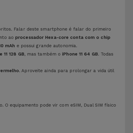
itos. Falar deste smartphone é falar do primeiro
anto ao
processador Hexa-core conta com o chip
110 mAh
e possui grande autonomia.
 11 128 GB
, mas também o
iPhone 11 64 GB
. Todas
vermelho
. Aproveite ainda para prolongar a vida útil
o. O equipamento pode vir com eSIM, Dual SIM físico