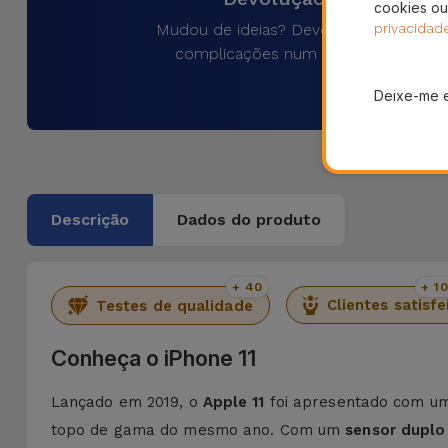
cookies ou
Mudou de ideias? Devolva o produto 
privacidad
complicações num prazo de 30 dias
Deixe-me 
Descrição
Dados do produto
+ 40
+ 1
Clientes satisfe
Testes de qualidade
Conheça o iPhone 11
Lançado em 2019, o
Apple 11
foi apresentado com u
topo de gama do mesmo ano. Com um
sensor dupl