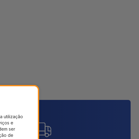
a utilização
viços e
dem ser
ação de