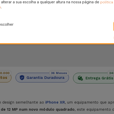
 alterar a sua escolha a qualquer altura na nossa página de
política
Pagamento SSL 100% Seguro
En
.
sem
e
.
Utilize o nosso checkout seguro e adquira os
Receb
produtos que precisa
escolher
00.000
36 Meses
24
itos
Garantia Duradoura
Entrega Grátis
m design semelhante ao
iPhone XR
, um equipamento que ap
o de 12 MP num novo módulo quadrado
, este equipamento 