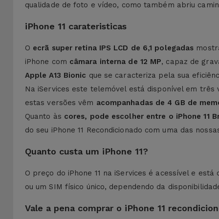
qualidade de foto e vídeo, como também abriu camin
iPhone 11 carateristicas
O
ecrã super retina IPS LCD de 6,1 polegadas
mostra
iPhone com
câmara interna de 12 MP
, capaz de gra
Apple A13 Bionic
que se caracteriza pela sua eficiê
Na iServices este telemóvel está disponível em três
estas versões vêm
acompanhadas de 4 GB de mem
Quanto às
cores, pode escolher entre o iPhone 11 
do seu iPhone 11 Recondicionado com uma das noss
Quanto custa um iPhone 11?
O preço do iPhone 11 na iServices é acessível e est
ou um SIM físico único, dependendo da disponibilidad
Vale a pena comprar o iPhone 11 recondici