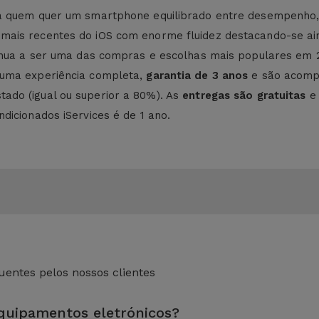
ra quem quer um smartphone equilibrado entre desempenho, 
ais recentes do iOS com enorme fluidez destacando-se ainda
tinua a ser uma das compras e escolhas mais populares em 
 uma experiência completa,
garantia de 3 anos
e são acom
ado (igual ou superior a 80%). As
entregas são gratuitas
e
dicionados iServices é de 1 ano.
entes pelos nossos clientes
equipamentos eletrónicos?