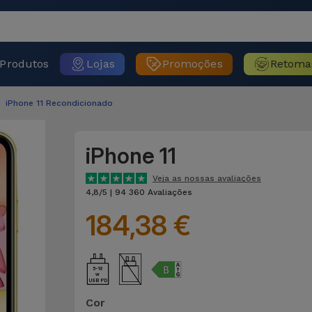
Produtos
Lojas
Promoções
Retoma
iPhone 11 Recondicionado
iPhone 11
Veja as nossas avaliações
4,8/5 | 94 360 Avaliações
184,38 €
5-18
USB PD
Cor