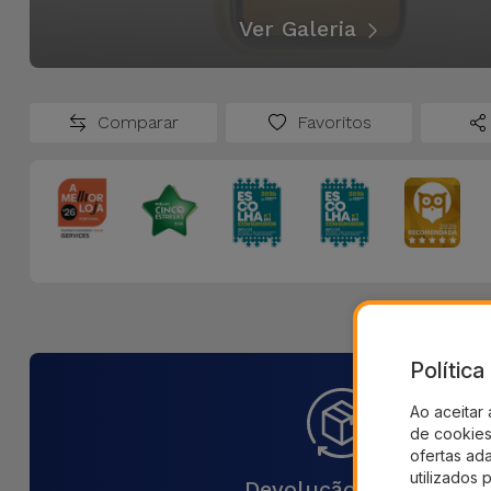
Ver Galeria
Comparar
Favoritos
Polític
Ao aceitar 
de cookies 
ofertas ad
utilizados 
Devolução 30 Dias