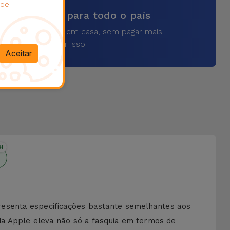
 de
vios rápidos para todo o país
a o seu produto em casa, sem pagar mais
por isso
Aceitar
H
resenta especificações bastante semelhantes aos
da Apple eleva não só a fasquia em termos de