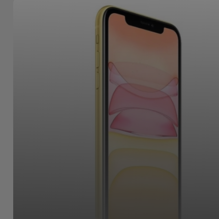
Bicicleta
Acessórios
de
Computador
Acessórios
iPad e
Tablet
Kids
Ver
tudo