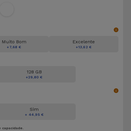
Muito Bom
Excelente
+7,68 €
+13,62 €
128 GB
+29,80 €
Sim
+ 44,95 €
e capacidade.