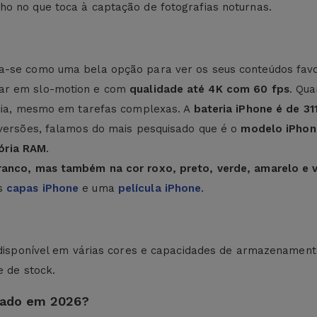
ho no que toca à captação de fotografias noturnas.
-se como uma bela opção para ver os seus conteúdos favor
var em slo-motion e com
qualidade até 4K com 60 fps
. Qu
ncia, mesmo em tarefas complexas. A
bateria iPhone é de 3
 versões, falamos do mais pesquisado que é o
modelo iPhone
ória RAM
.
Branco, mas também na cor roxo, preto, verde, amarelo e 
as
capas iPhone
e uma
película iPhone
.
á disponível em várias cores e capacidades de armazenament
e de stock.
onado em 2026?