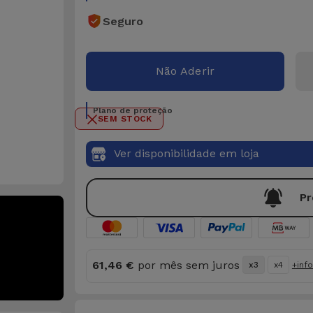
Seguro
Não Aderir
Plano de proteção
SEM STOCK
Ver disponibilidade em loja
Pr
61,46 €
por mês sem juros
x3
x4
+inf