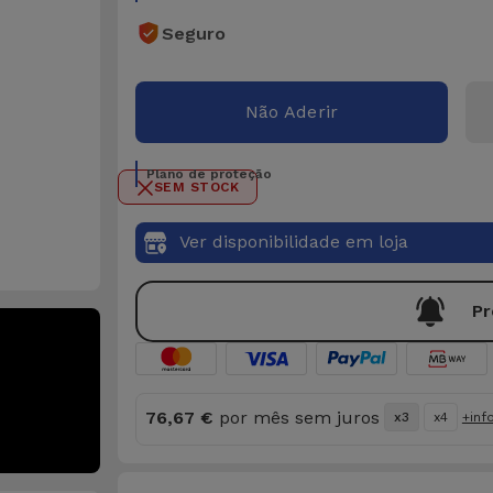
Seguro
Não Aderir
Plano de proteção
SEM STOCK
Ver disponibilidade em loja
Pr
76,67 €
por mês sem juros
x3
x4
+inf