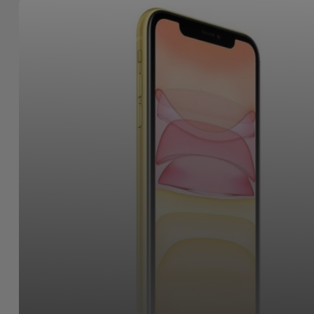
Bicicleta
Acessórios
de
Computador
Acessórios
iPad e
Tablet
Kids
Ver
tudo