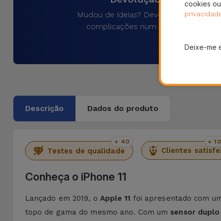
cookies ou
Mudou de ideias? Devolva o produto 
privacidad
complicações num prazo de 30 dias
Deixe-me 
Descrição
Dados do produto
+ 40
+ 1
Clientes satisfe
Testes de qualidade
Conheça o iPhone 11
Lançado em 2019, o
Apple 11
foi apresentado com u
topo de gama do mesmo ano. Com um
sensor dupl