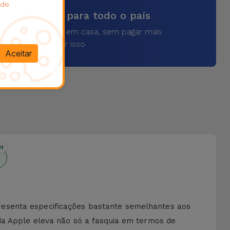
 de
vios rápidos para todo o país
a o seu produto em casa, sem pagar mais
por isso
Aceitar
H
resenta especificações bastante semelhantes aos
da Apple eleva não só a fasquia em termos de