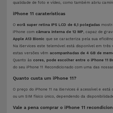
qualidade de foto e vídeo, como também abriu camin
iPhone 11 carateristicas
O
ecrã super retina IPS LCD de 6,1 polegadas
mostra
iPhone com
câmara interna de 12 MP
, capaz de gra
Apple A13 Bionic
que se caracteriza pela sua eficiê
Na iServices este telemóvel está disponível em três
estas versões vêm
acompanhadas de 4 GB de mem
Quanto às
cores, pode escolher entre o iPhone 11 
do seu iPhone 11 Recondicionado com uma das noss
Quanto custa um iPhone 11?
O preço do iPhone 11 na iServices é acessível e est
ou um SIM físico único, dependendo da disponibilidad
Vale a pena comprar o iPhone 11 recondici