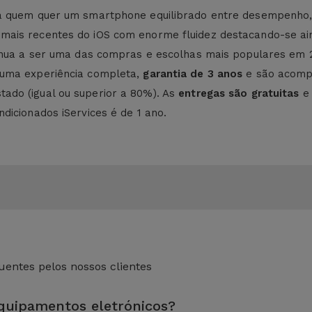
ra quem quer um smartphone equilibrado entre desempenho, 
ais recentes do iOS com enorme fluidez destacando-se ainda
tinua a ser uma das compras e escolhas mais populares em 
 uma experiência completa,
garantia de 3 anos
e são acom
ado (igual ou superior a 80%). As
entregas são gratuitas
e
dicionados iServices é de 1 ano.
entes pelos nossos clientes
equipamentos eletrónicos?