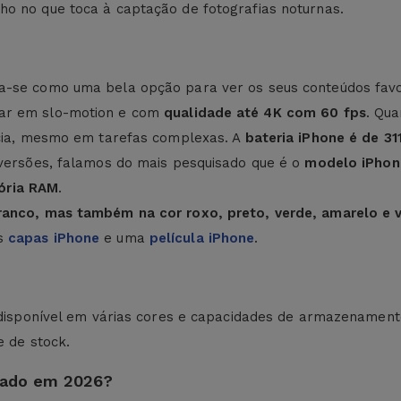
ho no que toca à captação de fotografias noturnas.
-se como uma bela opção para ver os seus conteúdos favor
var em slo-motion e com
qualidade até 4K com 60 fps
. Qu
ncia, mesmo em tarefas complexas. A
bateria iPhone é de 3
 versões, falamos do mais pesquisado que é o
modelo iPhone
ória RAM
.
Branco, mas também na cor roxo, preto, verde, amarelo e 
as
capas iPhone
e uma
película iPhone
.
á disponível em várias cores e capacidades de armazenament
e de stock.
onado em 2026?