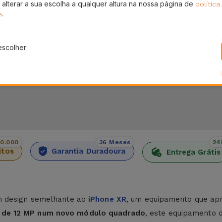
 alterar a sua escolha a qualquer altura na nossa página de
política
Pagamento SSL 100% Seguro
En
.
sem
e
.
Utilize o nosso checkout seguro e adquira os
Receb
produtos que precisa
escolher
00.000
36 Meses
24
itos
Garantia Duradoura
Entrega Grátis
m design semelhante ao
iPhone XR
, um equipamento que ap
o de 12 MP num novo módulo quadrado
, este equipamento 