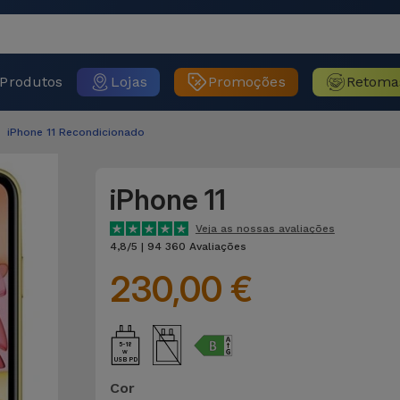
Produtos
Lojas
Promoções
Retoma
iPhone 11 Recondicionado
iPhone 11
Veja as nossas avaliações
4,8/5 | 94 360 Avaliações
230,00 €
5-18
USB PD
Cor