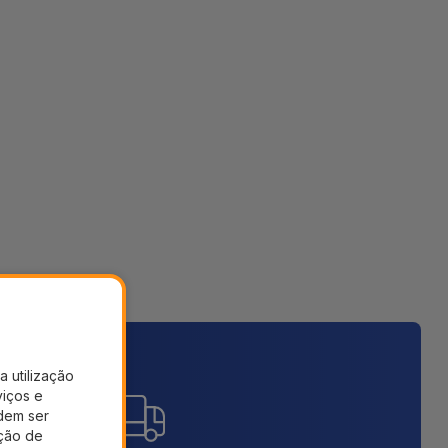
a utilização
viços e
dem ser
ação de