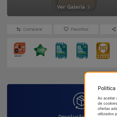
Ver Galeria
Comparar
Favoritos
Polític
Ao aceitar 
de cookies 
ofertas ad
utilizados 
Devolução 30 Dias