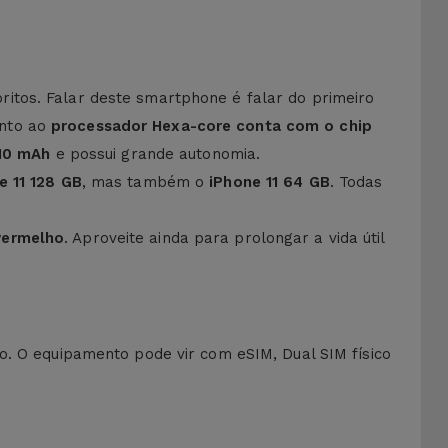
itos. Falar deste smartphone é falar do primeiro
anto ao
processador Hexa-core conta com o chip
110 mAh
e possui grande autonomia.
 11 128 GB
, mas também o
iPhone 11 64 GB
. Todas
vermelho
. Aproveite ainda para prolongar a vida útil
o. O equipamento pode vir com eSIM, Dual SIM físico