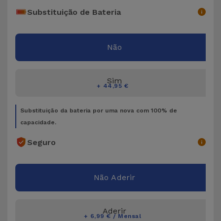
Bicicleta
Substituição de Bateria
Acessórios
de
Não
Computador
Acessórios
Sim
+ 44,95 €
iPad e
Tablet
Substituição da bateria por uma nova com 100% de
capacidade.
Kids
Seguro
Ver
tudo
Não Aderir
Aderir
+ 6,99 € / Mensal