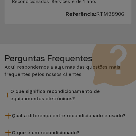
Recondicionados iServices é de 1 ano.
Referência:
RTM98906
Perguntas Frequentes
Aqui respondemos a algumas das questões mais
frequentes pelos nossos clientes
O que significa recondicionamento de
equipamentos eletrónicos?
Recondicionar envolve várias etapas como a inspeção,
Qual a diferença entre recondicionado e usado?
limpeza sem esquecer a reparação de algum componente
com defeito. Vale lembrar que todos os equipamentos
Os recondicionados iServices são cuidadosamente testados
recondicionados da Services passam por vários e rigorosos
O que é um recondicionado?
e preparados por técnicos especializados para assegurar o