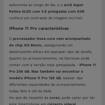
autonomia ao longo do dia, e o
ecrã Super
Retina OLED com 5.8 polegadas com XDR
confere um contraste de imagem incrível!
iPhone 11 Pro características
O
processador Hexa-core vem acompanhado
do chip A13 Bionic,
assegurando um
desempenho eficaz em qualquer tipo de tarefa.
Quanto ao armazenamento, na iServices pode
contar com a versão mais pesquisada -
iPhone 11
Pro 256 GB. Mas também vai encontrar o
modelo iPhone 11 Pro 128 GB
. Apesar das
diferentes capacidades de armazenamento,
todas têm 4 GB de RAM.
No que diz respeito às
cores
, pode optar por ter
este Smartphone em
cinzento sideral,