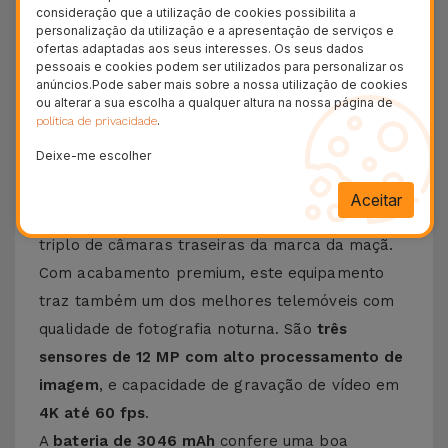
consideração que a utilização de cookies possibilita a
36 Meses
personalização da utilização e a apresentação de serviços e
Garantia Duradoura
ofertas adaptadas aos seus interesses. Os seus dados
pessoais e cookies podem ser utilizados para personalizar os
24H
anúncios.Pode saber mais sobre a nossa utilização de cookies
Entrega Grátis
ou alterar a sua escolha a qualquer altura na nossa página de
.
política de privacidade
Conheça o iPhone 11 Pro
Deixe-me escolher
O
iPhone 11 Pro
, lançado em 2019, introduziu os
Aceitar
primeiros equipamentos da marca com sensor
triplo de câmaras traseiras da marca da maçã.
Com acabamento premium, este equipamento
traz também um dos melhores telemóveis com
qualidade de fotografia noturna. São
três
sensores de 12 MP com alto processamento de
imagem
, e capacidade de gravação de vídeo em
4K até 60 fps
.
A
bateria de 3046 mAh
confere uma boa