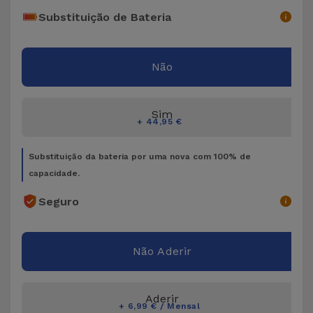
Bicicleta
Substituição de Bateria
Acessórios
de
Não
Computador
Acessórios
Sim
+ 44,95 €
iPad e
Tablet
Substituição da bateria por uma nova com 100% de
capacidade.
Kids
Seguro
Ver
tudo
Não Aderir
Aderir
+ 6,99 € / Mensal