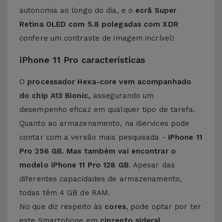
autonomia ao longo do dia, e o
ecrã Super
Retina OLED com 5.8 polegadas com XDR
confere um contraste de imagem incrível!
iPhone 11 Pro características
O
processador Hexa-core vem acompanhado
do chip A13 Bionic,
assegurando um
desempenho eficaz em qualquer tipo de tarefa.
Quanto ao armazenamento, na iServices pode
contar com a versão mais pesquisada -
iPhone 11
Pro 256 GB. Mas também vai encontrar o
modelo iPhone 11 Pro 128 GB
. Apesar das
diferentes capacidades de armazenamento,
todas têm 4 GB de RAM.
No que diz respeito às
cores
, pode optar por ter
este Smartphone em
cinzento sideral,