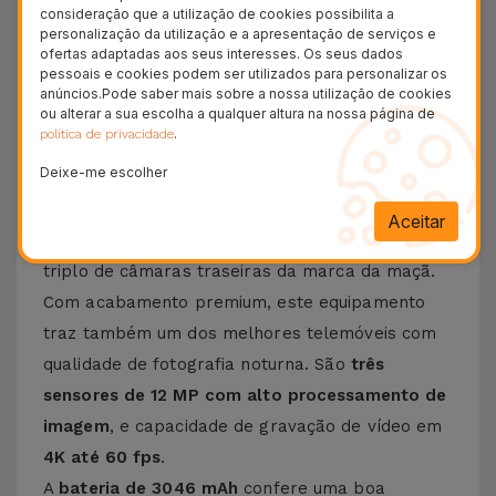
consideração que a utilização de cookies possibilita a
36 Meses
personalização da utilização e a apresentação de serviços e
Garantia Duradoura
ofertas adaptadas aos seus interesses. Os seus dados
pessoais e cookies podem ser utilizados para personalizar os
24H
anúncios.Pode saber mais sobre a nossa utilização de cookies
Entrega Grátis
ou alterar a sua escolha a qualquer altura na nossa página de
.
política de privacidade
Conheça o iPhone 11 Pro
Deixe-me escolher
O
iPhone 11 Pro
, lançado em 2019, introduziu os
Aceitar
primeiros equipamentos da marca com sensor
triplo de câmaras traseiras da marca da maçã.
Com acabamento premium, este equipamento
traz também um dos melhores telemóveis com
qualidade de fotografia noturna. São
três
sensores de 12 MP com alto processamento de
imagem
, e capacidade de gravação de vídeo em
4K até 60 fps
.
A
bateria de 3046 mAh
confere uma boa