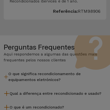
Recondicionados iServices é de 1 ano.
Referência:
RTM98906
Perguntas Frequentes
Aqui respondemos a algumas das questões mais
frequentes pelos nossos clientes
O que significa recondicionamento de
equipamentos eletrónicos?
Recondicionar envolve várias etapas como a inspeção,
Qual a diferença entre recondicionado e usado?
limpeza sem esquecer a reparação de algum componente
com defeito. Vale lembrar que todos os equipamentos
Os recondicionados iServices são cuidadosamente testados
recondicionados da Services passam por vários e rigorosos
O que é um recondicionado?
e preparados por técnicos especializados para assegurar o